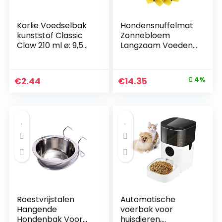
Karlie Voedselbak
Hondensnuffelmat
kunststof Classic
Zonnebloem
Claw 210 ml ø: 9,5
Langzaam Voeden
cm op kleur
Hondenkattenvoer
gesorteerd
Mat Neuswerk
Training Traktatie
Original
Current
€
2.44
€
14.35
4%
Mat
price
price
was:
is:
€14.98.
€14.35.
Roestvrijstalen
Automatische
Hangende
voerbak voor
Hondenbak Voor
huisdieren,