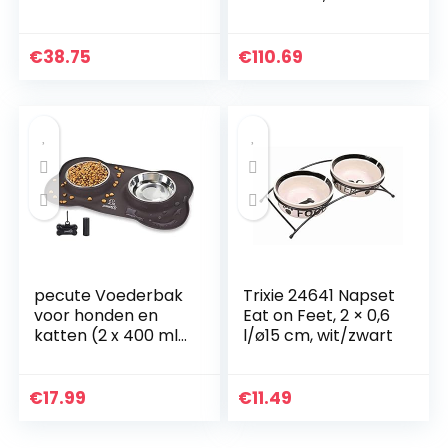
Huisdieren Kan
automatische
Hondenkooi
voerbak voor
Ophangen
katten met
€
38.75
€
110.69
Voerbak Enkele
camera Slimme
Hangende
voerbak voor
Hondenkooi
hondenkatten
Voerbak Voer- En
Drinkbenodigdhede
n (Maat: M) Veilig
En Duurzaam
pecute Voederbak
Trixie 24641 Napset
voor honden en
Eat on Feet, 2 × 0,6
katten (2 x 400 ml),
l/ø15 cm, wit/zwart
hondenkom
roestvrij staal
kattenkom met
€
17.99
€
11.49
antislip siliconen
dienblad, kom