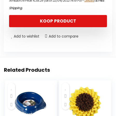
Amazon.nl Price:
€
38.29
(as of 22/04/2022 14:15 PST-
Details
)
&
FREE
Shipping
.
KOOP PRODUCT
Add to wishlist
Add to compare
Related Products