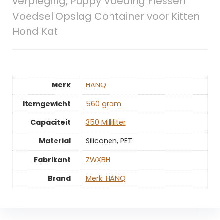
verpleging, Puppy Voeding Flessen
Voedsel Opslag Container voor Kitten
Hond Kat
Merk
‎HANQ
Itemgewicht
‎560 gram
Capaciteit
‎350 Milliliter
Material
‎Siliconen, PET
Fabrikant
‎ZWXBH
Brand
Merk: HANQ