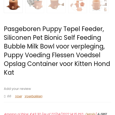
Pasgeboren Puppy Tepel Feeder,
Siliconen Pet Bionic Self Feeding
Bubble Milk Bowl voor verpleging,
Puppy Voeding Flessen Voedsel
Opslag Container voor Kitten Hond
Kat
Add your review
66
Voer
Voerbakken
Amazon.nl Price:
€
43.30
(as of 22/04/2022 14:15 PST-
Details
)
&
FREE