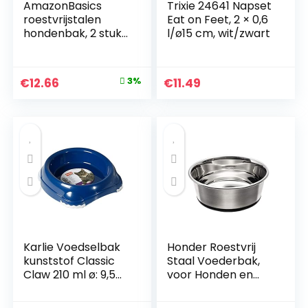
AmazonBasics
Trixie 24641 Napset
roestvrijstalen
Eat on Feet, 2 × 0,6
hondenbak, 2 stuks
l/ø15 cm, wit/zwart
per set
Original
Current
€
12.66
3%
€
11.49
price
price
was:
is:
€12.99.
€12.66.
Karlie Voedselbak
Honder Roestvrij
kunststof Classic
Staal Voederbak,
Claw 210 ml ø: 9,5
voor Honden en
cm op kleur
Katten, Antislip,
gesorteerd
1900 ml