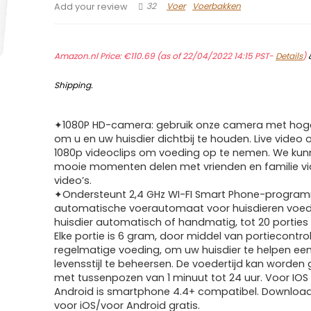
32
Voer
Voerbakken
Add your review
Amazon.nl Price:
€
110.69
(as of 22/04/2022 14:15 PST-
Details
)
Shipping
.
✦1080P HD-camera: gebruik onze camera met hoge
om u en uw huisdier dichtbij te houden. Live video 
1080p videoclips om voeding op te nemen. We kun
mooie momenten delen met vrienden en familie via
video’s.
✦Ondersteunt 2,4 GHz WI-FI Smart Phone-program
automatische voerautomaat voor huisdieren voe
huisdier automatisch of handmatig, tot 20 porties
Elke portie is 6 gram, door middel van portiecontro
regelmatige voeding, om uw huisdier te helpen ee
levensstijl te beheersen. De voedertijd kan worden
met tussenpozen van 1 minuut tot 24 uur. Voor IOS 
Android is smartphone 4.4+ compatibel. Downloa
voor iOS/voor Android gratis.