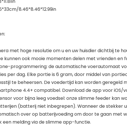
11.81in
.5*33cm/8.46*8.46*12.99in
en:
 met hoge resolutie om u en uw huisdier dichtbij te hou
e kunnen ook mooie momenten delen met vrienden en famil
one-programmering: de automatische voerautomaat voor
ies per dag. Elke portie is 6 gram, door middel van porti
nsstijl te beheersen. De voedertijd kan worden geregeld 
 smartphone 4.4+ compatibel. Download de app voor iOS/vo
sensor voor bijna leeg voedsel: onze slimme feeder kan 
erijen (batterij niet inbegrepen). Wanneer de stekker ui
utomatisch over op batterijvoeding om door te gaan met
k een melding via de slimme app-functie.