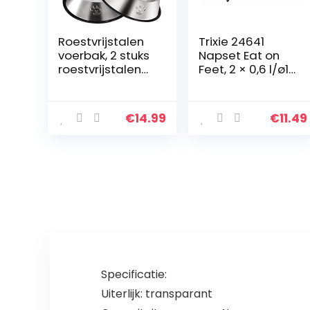
Roestvrijstalen
Trixie 24641
voerbak, 2 stuks
Napset Eat on
roestvrijstalen
Feet, 2 × 0,6 l/ø15
hondenkom,
cm, wit/zwart
voerbak voor
honden en
€
14.99
€
11.49
katten, reiskom,
voerbak voor
huisdieren,
antislip,
onderhoudsvrie
ndelijk
Specificatie:
Uiterlijk: transparant