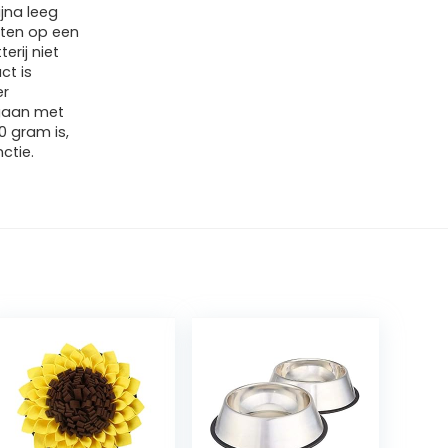
jna leeg
oten op een
rij niet
ct is
er
 gaan met
 gram is,
ctie.