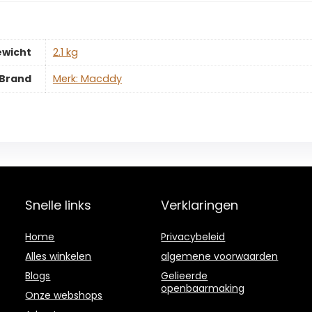
ewicht
‎2.1 kg
Brand
Merk: Macddy
Snelle links
Verklaringen
Home
Privacybeleid
Alles winkelen
algemene voorwaarden
Blogs
Gelieerde
openbaarmaking
Onze webshops