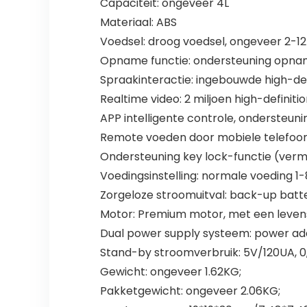
Capaciteit: ongeveer 4L
Materiaal: ABS
Voedsel: droog voedsel, ongeveer 2-1
Opname functie: ondersteuning opna
Spraakinteractie: ingebouwde high-defi
Realtime video: 2 miljoen high-definiti
APP intelligente controle, ondersteu
Remote voeden door mobiele telefoon: 
Ondersteuning key lock-functie (vermi
Voedingsinstelling: normale voeding 1-8
Zorgeloze stroomuitval: back-up batte
Motor: Premium motor, met een leven
Dual power supply systeem: power adap
Stand-by stroomverbruik: 5V/120UA, 
Gewicht: ongeveer 1.62KG;
Pakketgewicht: ongeveer 2.06KG;