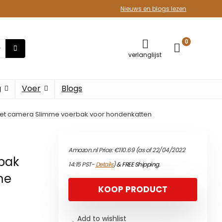
Nieuws en blogs lezen
0
verlanglijst
g
Voer
Blogs
 met camera Slimme voerbak voor hondenkatten
Amazon.nl Price:
€
110.69
(as of 22/04/2022
rbak
14:15 PST-
Details
)
&
FREE Shipping
.
me
KOOP PRODUCT
Add to wishlist