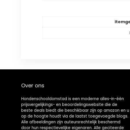
Itemg
Over ons
Hondenschooldomstad is een moderne alles-in-één
prijsvergelijkings- en beoordelingswebsite die de
beste deals biedt die beschikbaar zijn op amazon en u
op de hoogte houdt via de laatst toegevoegde blogs.
Alle afbeeldingen zijn auteursrechtelijk beschermd
door hun respectievelijke eigenaren. Alle geciteerde