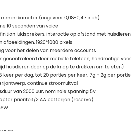
2 mm in diameter (ongeveer 0,08-0,47 inch)
me 10 seconden van voice
nition luidsprekers, interactie op afstand met huisdieren
on afbeeldingen, 1920*1080 pixels
ning voor het delen van meerdere accounts
gecontroleerd door mobiele telefoon, handmatige voeding
jd huisdieren door op de knop te drukken om te eten)
 keer per dag, tot 20 porties per keer, 7g ± 2g per portie
rijontwerp, continue stroomuitval
sduur van 2000 uur, nominale spanning 5V
ter prioriteit/3 AA batterijen (reserve)
0,6W