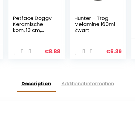
Petface Doggy
Hunter – Trog
Keramische
Melamine 160ml
kom, 13 cm,
Zwart
Crème/Aqua
€
8.88
€
6.39
Description
Additional information