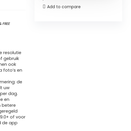
Add to compare
&
FREE
 resolutie
of gebruik
nen ook
 foto’s en
mering: de
dt uw
 per dag.
le en
n betere
 geregeld
9.0+ of voor
d de app