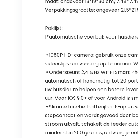
maat: ongeveer 19*19*30 cm/7.48*7.48*
Verpakkingsgrootte: ongeveer 21.5*21
Paklijst:
1*automatische voerbak voor huisdier
✦1080P HD-camera: gebruik onze camera
videoclips om voeding op te nemen. W
✦Ondersteunt 2,4 GHz WI-FI Smart Ph
automatisch of handmatig, tot 20 port
uw huisdier te helpen een betere leve
uur. Voor IOS 9.0+ of voor Android is
✦Slimme functie: batterijback-up en 
stopcontact en wordt gevoed door batt
stroom uitvalt, schakelt de feeder a
minder dan 250 gram is, ontvang je oo