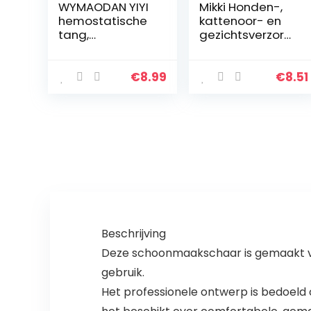
WYMAODAN YIYI
Mikki Honden-,
hemostatische
kattenoor- en
tang,
gezichtsverzorgi
roestvrijstalen
ngsset, voor
hond kat
gezicht, oor,
huisdier schaar
neus en poot
€
8.99
€
8.51
oor haarspeld
vissen schaar
tool (12cm
recht)
Beschrijving
Deze schoonmaakschaar is gemaakt van
gebruik.
Het professionele ontwerp is bedoeld o