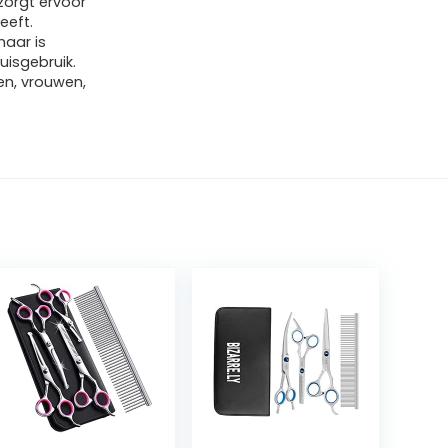
zorgt ervoor
eeft.
aar is
uisgebruik.
en, vrouwen,