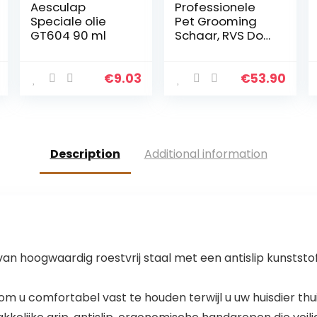
Aesculap
Professionele
Speciale olie
Pet Grooming
GT604 90 ml
Schaar, RVS Dog
Schaar Voor
Volledige
Lichaam,
€
9.03
€
53.90
Gezicht, Neus,
Oor En Paw 7-
Inch Snijden
Scharen Set
Description
Additional information
 hoogwaardig roestvrij staal met een antislip kunststof
m u comfortabel vast te houden terwijl u uw huisdier thui