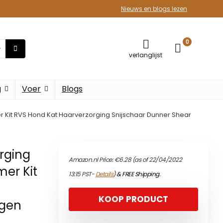
Nieuws en blogs lezen
0
verlanglijst
g
Voer
Blogs
r Kit RVS Hond Kat Haarverzorging Snijschaar Dunner Shear
rging
Amazon.nl Price:
€
6.28
(as of 22/04/2022
mer Kit
13:15 PST-
Details
)
&
FREE Shipping
.
KOOP PRODUCT
ogen