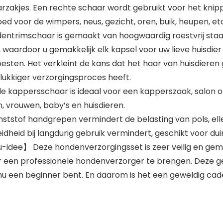
arzakjes. Een rechte schaar wordt gebruikt voor het kni
d voor de wimpers, neus, gezicht, oren, buik, heupen, etc
trimschaar is gemaakt van hoogwaardig roestvrij staal
waardoor u gemakkelijk elk kapsel voor uw lieve huisdier
esten. Het verkleint de kans dat het haar van huisdiere
elukkiger verzorgingsproces heeft.
kappersschaar is ideaal voor een kapperszaak, salon of ze
 vrouwen, baby’s en huisdieren.
stof handgrepen vermindert de belasting van pols, el
heid bij langdurig gebruik vermindert, geschikt voor dui
idee】 Deze hondenverzorgingsset is zeer veilig en gemak
ar een professionele hondenverzorger te brengen. Deze
 nu een beginner bent. En daarom is het een geweldig cad