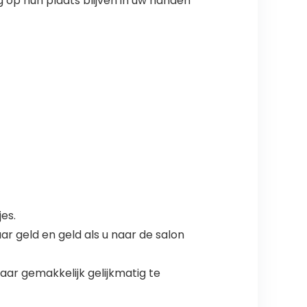
g op hun plaats blijven in uw handen
es.
ar geld en geld als u naar de salon
ar gemakkelijk gelijkmatig te