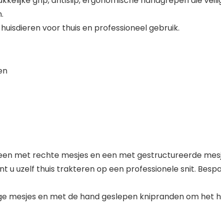
elijke grip, antislip, ergonomische handgrepen die veili
.
huisdieren voor thuis en professioneel gebruik.
en
 een met rechte mesjes en een met gestructureerde mesj
u uzelf thuis trakteren op een professionele snit. Bespa
e mesjes en met de hand geslepen knipranden om het ha