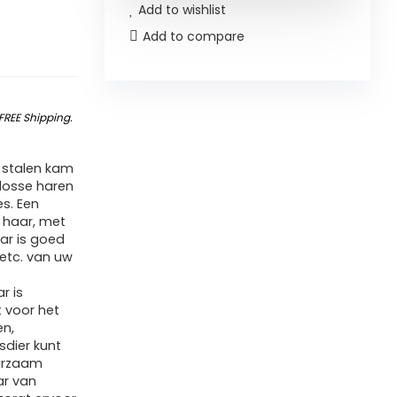
Add to wishlist
Add to compare
FREE Shipping
.
 stalen kam
 losse haren
es. Een
 haar, met
ar is goed
 etc. van uw
r is
 voor het
en,
sdier kunt
uurzaam
ar van