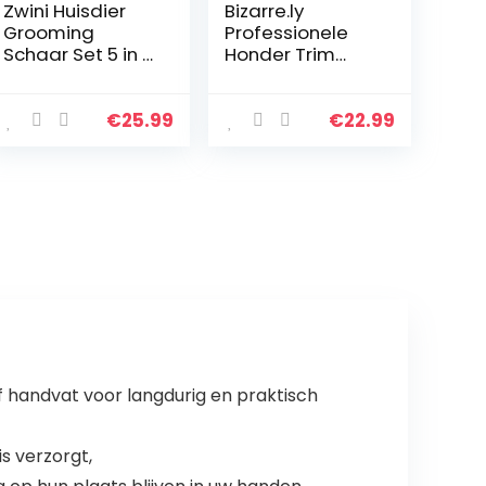
Zwini Huisdier
Bizarre.ly
Grooming
Professionele
Schaar Set 5 in 1
Honder Trim
RVS Pet Trimmer
Scharen Set –
Kit Huisdier
Roestvrij Stalen
Grooming
Huisdier
€
25.99
€
22.99
Schaar Set
Trimmer Set –
Haarverzorging
Inclusief
voor Hond Kat
Knippen,
Met 7,5 inch
Uitdunnen,
Snijschaar
Gebogen
Dunner Schaar
schaar en Kam
Gebogen
– Huisdier
Schaar
Haarcare Voor
Grooming Kam
Honden en
Katten
 handvat voor langdurig en praktisch
s verzorgt,