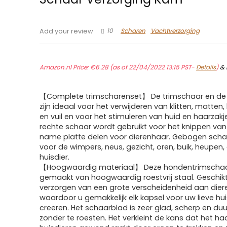
10
Scharen
Vachtverzorging
Add your review
Amazon.nl Price:
€
6.28
(as of 22/04/2022 13:15 PST-
Details
)
&
【Complete trimscharenset】 De trimschaar en de
zijn ideaal voor het verwijderen van klitten, matten,
en vuil en voor het stimuleren van huid en haarzakj
rechte schaar wordt gebruikt voor het knippen van
name platte delen voor dierenhaar. Gebogen scha
voor de wimpers, neus, gezicht, oren, buik, heupen,
huisdier.
【Hoogwaardig materiaal】 Deze hondentrimschaa
gemaakt van hoogwaardig roestvrij staal. Geschikt
verzorgen van een grote verscheidenheid aan dier
waardoor u gemakkelijk elk kapsel voor uw lieve hui
creëren. Het schaarblad is zeer glad, scherp en d
zonder te roesten. Het verkleint de kans dat het ha