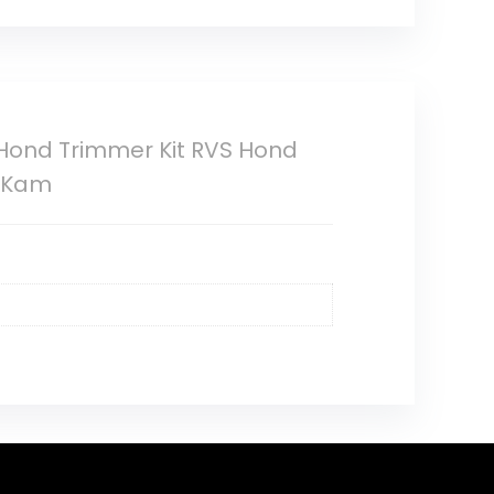
 Hond Trimmer Kit RVS Hond
g Kam