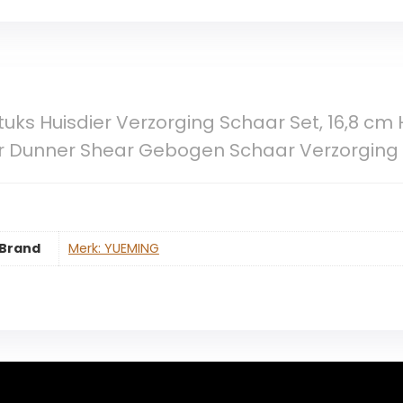
uks Huisdier Verzorging Schaar Set, 16,8 cm
ar Dunner Shear Gebogen Schaar Verzorgin
Brand
Merk: YUEMING