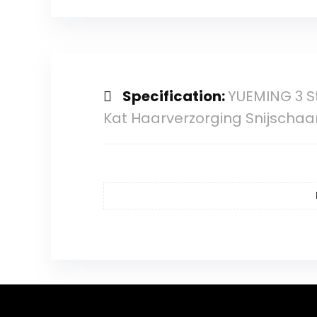
Specification:
YUEMING 3 St
Kat Haarverzorging Snijscha