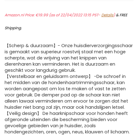
Amazon.nl Price:
€
19.99
(as of 22/04/2022 13:15 PST-
Details
)
&
FREE
Shipping
.
【Scherp & duurzaam】- Onze huisdierverzorgingsschaar
is gemaakt van superieur roestvrij staal met een hoge
scherpte, wat de wrijving van het knippen van
dierenharen kan verminderen. Het is duurzaam en
geschikt voor langdurig gebruik.
【Verstelbaar en geluidsarm ontwerp】 -De schroef in
het midden van de hondenhaartrimmingsschaar, kan
worden aangepast om los te maken of vast te zetten
voor gebruik. De demper pad op de schaar kan niet
alleen lawaai verminderen om ervoor te zorgen dat het
huisdier niet bang zal zijn, maar ook handslijpen letsel.
【Veilig design】 De haarknipschaar voor honden heeft
afgeronde uiteinden die bescherming bieden voor
gevoelige gebieden van je huisdier, zoals
hondengezichten, oren, ogen, neus, klauwen of lichaam.