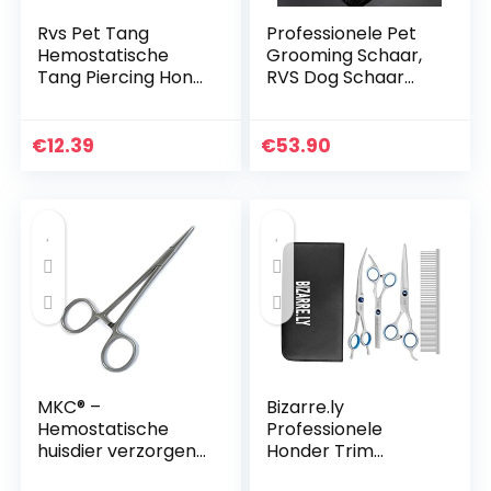
Rvs Pet Tang
Professionele Pet
Hemostatische
Grooming Schaar,
Tang Piercing Hond
RVS Dog Schaar
Oor Haar Klemmen
Voor Volledige
Puller met Rechte
Lichaam, Gezicht,
Tip Pet Groomers
Neus, Oor En Paw
€
12.39
€
53.90
Schaar
7-Inch Snijden
Gereedschap
Scharen Set
MKC® –
Bizarre.ly
Hemostatische
Professionele
huisdier verzorgen
Honder Trim
oor haar trekker
Scharen Set –