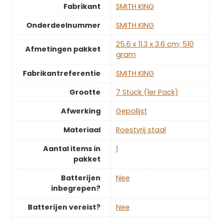
Fabrikant
‎SMITH KING
Onderdeelnummer
‎SMITH KING
‎25.6 x 11.3 x 3.6 cm; 510
Afmetingen pakket
gram
Fabrikantreferentie
‎SMITH KING
Grootte
‎7 Stück (1er Pack)
Afwerking
‎Gepolijst
Materiaal
‎Roestvrij staal
Aantal items in
‎1
pakket
Batterijen
‎Nee
inbegrepen?
Batterijen vereist?
‎Nee