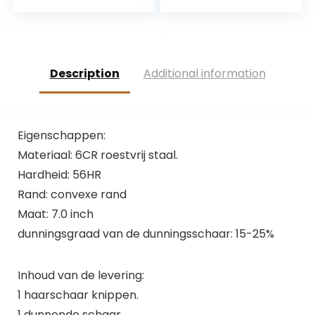
Set – Inclusief
Schaar Guard, Kat
Knippen, Uitdunnen,
en Hond Haar
Gebogen schaar
Snijschaar Roestvrij
en Kam – Huisdier
staal, Professionele
Haarcare Voor
scharen, Huisdier
Description
Additional information
Honden en Katten
Haarverwijdering
Eigenschappen:
Materiaal: 6CR roestvrij staal.
Hardheid: 56HR
Rand: convexe rand
Maat: 7.0 inch
dunningsgraad van de dunningsschaar: 15-25%
Inhoud van de levering:
1 haarschaar knippen.
1 dunnende schaar.