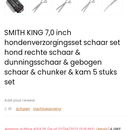
SMITH KING 7,0 inch
hondenverzorgingsset schaar set
hond rechte schaar &
dunningsschaar & gebogen
schaar & chunker & kam 5 stuks
set
Add your review
10
Scharen
Vachtverzorging
Amazon.nl Price:
€
53.25
(as of 22/04/2022 13:15 PST-
Details
)
&
FREE