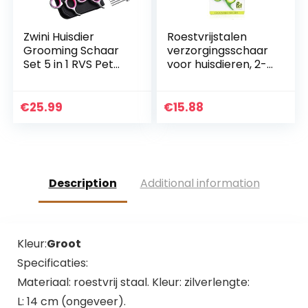
Zwini Huisdier
Roestvrijstalen
Grooming Schaar
verzorgingsschaar
Set 5 in 1 RVS Pet
voor huisdieren, 2-
Trimmer Kit
IN-1 Professioneel
Huisdier Grooming
en scherp met
Schaar Set
zachte
€
25.99
€
15.88
Haarverzorging
handgrepen (1 voor
voor Hond Kat Met
lichaam + 1 voor
7,5 inch Snijschaar
gezicht) Rond voor
Dunner Schaar
oren, neus, poten
Gebogen Schaar
Description
Additional information
Grooming Kam
Kleur:
Groot
Specificaties:
Materiaal: roestvrij staal. Kleur: zilverlengte:
L: 14 cm (ongeveer).