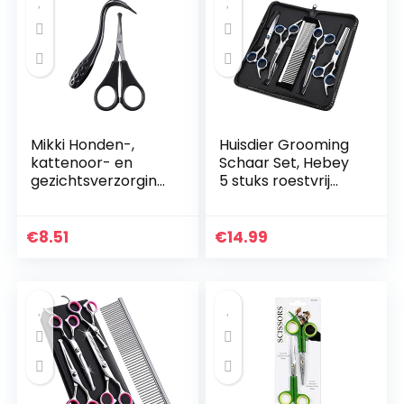
Roestvrij Staal
Mikki Honden-,
Huisdier Grooming
kattenoor- en
Schaar Set, Hebey
gezichtsverzorging
5 stuks roestvrij
sset, voor gezicht,
staal huisdier
oor, neus en poot
trimmer kit huisdier
verzorging schaar
€
8.51
€
14.99
set haarverzorging
voor hond of kat
met 7,5 inch
snijschaar dunner
schaar gebogen
schaar verzorging
kam