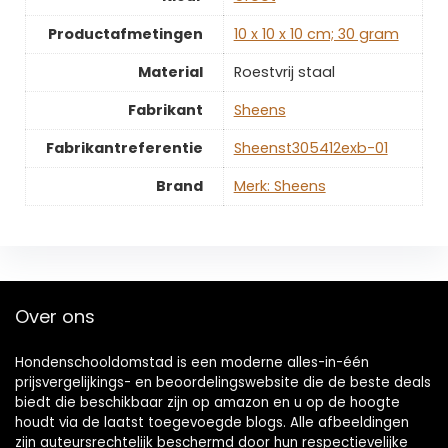
Productafmetingen
‎10 x 10 x 10 cm; 30 gram
Material
‎Roestvrij staal
Fabrikant
‎Sheens
Fabrikantreferentie
‎Sheenst305412exb-01
Brand
Merk: Sheens
Over ons
Hondenschooldomstad is een moderne alles-in-één
prijsvergelijkings- en beoordelingswebsite die de beste deals
biedt die beschikbaar zijn op amazon en u op de hoogte
houdt via de laatst toegevoegde blogs. Alle afbeeldingen
zijn auteursrechtelijk beschermd door hun respectievelijke