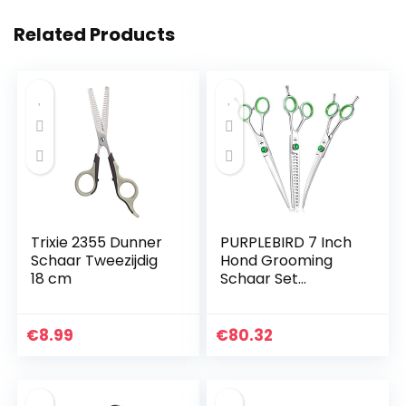
Related Products
Trixie 2355 Dunner
PURPLEBIRD 7 Inch
Schaar Tweezijdig
Hond Grooming
18 cm
Schaar Set
Professionele Hond
Schaar Kit Huisdier
Veiligheid Snijden,
€
8.99
€
80.32
Dunner Textureren,
Chunker Shears
voor Honden
Katten Japanse