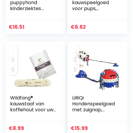
puppyhond
kauwspeelgoed
kinderziektes
voor pups,
kauwspeelgoed
kauwbotten,
sleutels, spek
speelgoed voor
smaak, medium
zachte koekjes, kip,
€
16.51
€
6.62
voor puppy’s tot 16
Small, blauw
kg
Wildfang®
LiRiQi
kauwstaaf van
Hondenspeelgoed
koffiehout voor uw
met zuignap,
viervoeter I
kauwspeelgoed,
hondenspeeltje
Pet Molar Toy,
houtrol –
multifunctioneel
€
8.99
€
15.99