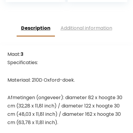
kauwspeelgoed –
huisdier speelgoed,
tandverzorging &
hond molar met
kauwspier training I
zuignap kauwtouw
duurzame &
bal speelgoed,
natuurlijke
hond
Description
Additional information
kauwstaaf voor uw
tandenborstel
hond
speelgoed,
kauwspeelgoed
Maat:
3
Specificaties:
Materiaal: 210D Oxford-doek.
Afmetingen (ongeveer): diameter 82 x hoogte 30
cm (32,28 x 11,81 inch) / diameter 122 x hoogte 30
cm (48,03 x 11,81 inch) / diameter 162 x hoogte 30
cm (63,78 x 11,81 inch).