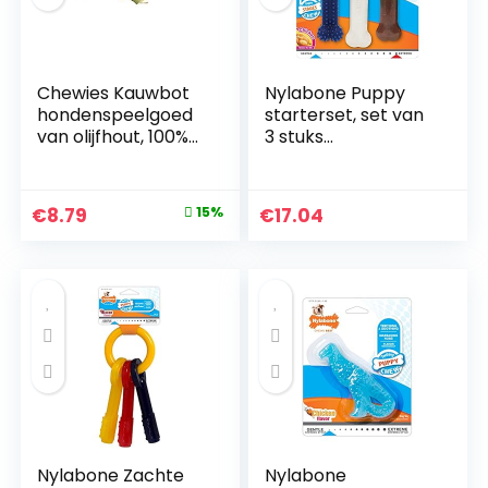
Chewies Kauwbot
Nylabone Puppy
hondenspeelgoed
starterset, set van
van olijfhout, 100%
3 stuks
natuurlijk
tandheelkundige
hondenaccessoire,
hond
kauwspeelgoed
kauwbeenderen,
Original
Current
€
8.79
15%
€
17.04
hond tot 20 kg
tandjes, zacht,
price
price
maat M
afgestudeerd, klein,
voor puppy’s tot 11
was:
is:
kg
€10.35.
€8.79.
Nylabone Zachte
Nylabone