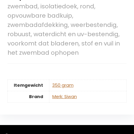
zwembad, isolatiedoek, rond,
opvouwbare badkuip,
zwembadafdekking, weerbestendig,
robuust, waterdicht en uv-bestendig,
voorkomt dat bladeren, stof en vuil in
het zwembad ophopen
Itemgewicht
‎350 gram
Brand
Merk: Siwan