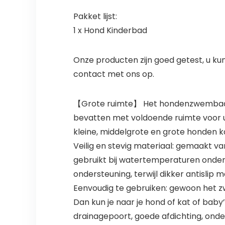
Pakket lijst:
1 x Hond Kinderbad
Onze producten zijn goed getest, u k
contact met ons op.
【Grote ruimte】 Het hondenzwembad h
bevatten met voldoende ruimte voor uw
kleine, middelgrote en grote honden k
Veilig en stevig materiaal: gemaakt va
gebruikt bij watertemperaturen onder 
ondersteuning, terwijl dikker antisli
Eenvoudig te gebruiken: gewoon het z
Dan kun je naar je hond of kat of b
drainagepoort, goede afdichting, onde