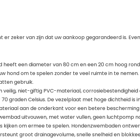
unt er zeker van zijn dat uw aankoop gegarandeerd is. E
eeft een diameter van 80 cm en een 20 cm hoog rond z
 hond om te spelen zonder te veel ruimte in te nemen. H
atten gebruik.
n veilig, niet-giftig PVC-materiaal, corrosiebestendighei
70 graden Celsius. De vezelplaat met hoge dichtheid is 
p materiaal aan de onderkant voor een betere beschermin
wembad uitvouwen, met water vullen, geen luchtpomp nod
aby’s kijken om ermee te spelen. Hondenzwembaden ontwe
rsteunt groot drainagevolume, snelle snelheid en blokke