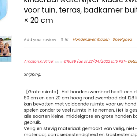
voor tuin, terras, badkamer bui
× 20 cm
16
Hondenzwembaden
Speelgoed
Add your review
Original
Current
Amazon.nl Price:
price
€
19.99
price
(as of 22/04/2022 11:15 PST-
Detai
€
22.99
was:
is:
€22.99.
€19.99.
Shipping
.
【Grote ruimte】 Het hondenzwembad heeft een d
80 cm en een 20 cm hoog rond zwembad dat 128 li
kan bevatten met voldoende ruimte voor uw hond
spelen zonder te veel ruimte in te nemen. Het is ge
alle soorten kleine, middelgrote en grote honden k
gebruik.
Veilig en stevig materiaal: gemaakt van veilig, niet
materiaal, corrosiebestendigheid en krasbestendig