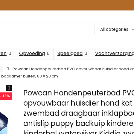
All categories
ken
Opvoeding
Speelgoed
Vachtverzorgin
n
Powcan Hondenpeuterbad PVC opvouwbaar huisdier hond kat
s, badkamer buiten, 80 × 20 cm
Powcan Hondenpeuterbad PV
- 13%
opvouwbaar huisdier hond kat
zwembad draagbaar inklapba
antislip puppy badkuip kinder
kinderbal watervijver Kiddie 