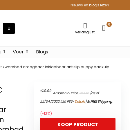
Nieuws en blogs lezen
0
verlanglijst
g
Voer
Blogs
 zwembad draagbaar inklapbaar antislip puppy badkuip
C
Original
Current
€
19.99
Amazon.nl Price:
(as of
€
22.99
price
price
was:
is:
22/04/2022 11:15 PST-
Details
)
&
FREE Shipping
.
€22.99.
€19.99.
ar
(-13%)
en
KOOP PRODUCT
zwembad