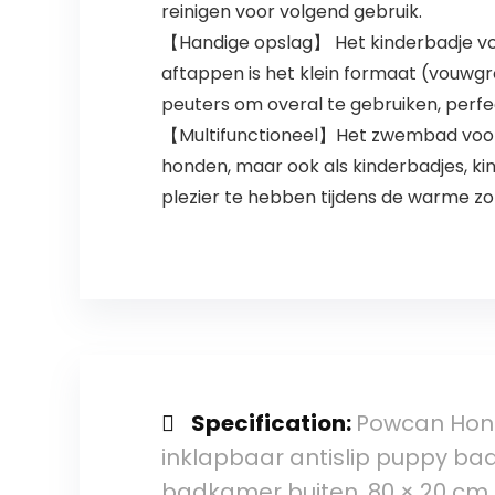
reinigen voor volgend gebruik.
【Handige opslag】 Het kinderbadje vo
aftappen is het klein formaat (vouwg
peuters om overal te gebruiken, perfe
【Multifunctioneel】Het zwembad voor h
honden, maar ook als kinderbadjes, k
plezier te hebben tijdens de warme 
Specification:
Powcan Hon
inklapbaar antislip puppy bad
badkamer buiten, 80 × 20 cm