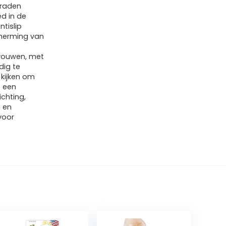
graden
ed in de
ntislip
cherming van
vouwen, met
dig te
 kijken om
 een
chting,
d en
voor