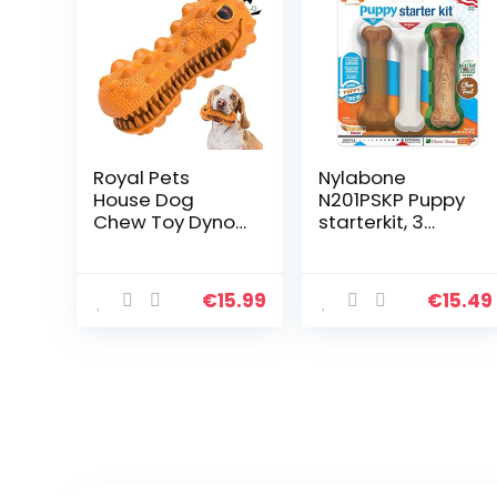
Royal Pets
Nylabone
House Dog
N201PSKP Puppy
Chew Toy Dyno |
starterkit, 3
Piepend | Stoer
stuks
Duurzaam
Rubber |
€
15.99
€
15.49
Tandenborstel
Speelgoed Voor
Chewers |
Honden
Tandheelkundig
e zorg en
Tandenreiniging
| Helpt tandplak
af te