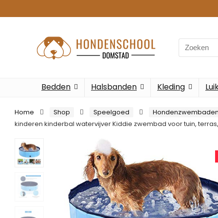
Search
for:
Bedden
Halsbanden
Kleding
Lui
Home
Shop
Speelgoed
Hondenzwembade
kinderen kinderbal watervijver Kiddie zwembad voor tuin, terra