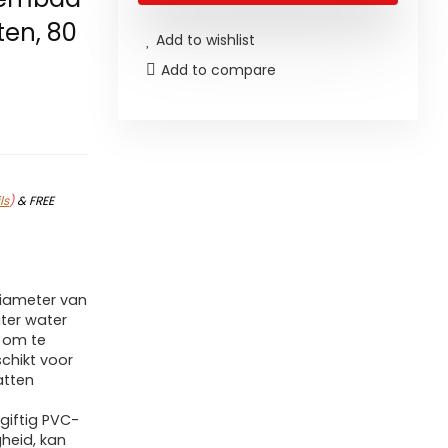
ten, 80
Add to wishlist
Add to compare
ls
)
&
FREE
iameter van
ter water
 om te
schikt voor
atten
-giftig PVC-
heid, kan