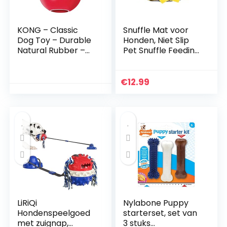
KONG – Classic
Snuffle Mat voor
Dog Toy – Durable
Honden, Niet Slip
Natural Rubber –
Pet Snuffle Feeding
Fun to Chew, Chase
Mat
and Fetch – For
Trainingsmatten
Small Dogs
Huisdier Speelgoed
€
12.99
voor Honden
Langzaam Voeden
Pad voor Kleine
Grote Honden Geel
(48x48cm)
LiRiQi
Nylabone Puppy
Hondenspeelgoed
starterset, set van
met zuignap,
3 stuks