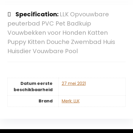
Specification:
LLK Opvouwbare
peuterbad PVC Pet Badkuip
Vouwbekken voor Honden Katten
Puppy Kitten Douche Zwembad Huis
Huisdier Vouwbare Pool
Datum eerste
27 mei 2021
beschikbaarheid
Brand
Merk: LLK