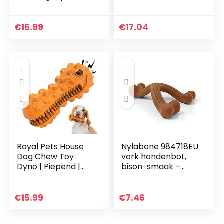
kauwspeelgoed,
tandheelkundige
Pet Molar Toy,
hond
multifunctioneel
kauwbeenderen,
€
15.99
€
17.04
huisdier speelgoed,
tandjes, zacht,
hond molar met
afgestudeerd, klein,
zuignap kauwtouw
voor puppy’s tot 11
bal speelgoed,
kg
hond
tandenborstel
speelgoed,
kauwspeelgoed
Royal Pets House
Nylabone 984718EU
Dog Chew Toy
vork hondenbot,
Dyno | Piepend |
bison-smaak –
Stoer Duurzaam
kauwbot voor sterk
Rubber |
kauwende honden
Tandenborstel
voor honden tot 11
€
15.99
€
7.46
Speelgoed Voor
kg, S
Chewers | Honden