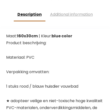
Tandheelkundige
zorg en
Tandenreiniging |
Description
Additional information
Helpt tandplak af
te verwijderen
Maat:
160x30cm
| Kleur:
blue color
Product beschrijving:
Materiaal: PVC
Verpakking omvatten:
1 stuks rood / blauw huisdier vouwbad
★ adopteer veilige en niet-toxische hoge kwaliteit
PVC-materialen, onderverdikkingsmiddelen, de