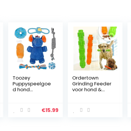
Toozey
Ordertown
Puppyspeelgoe
Grinding Feeder
d hond
voor hond &
speelgoed – 7
huisdier
stuks speelgoed
accessoires,
hond
hond kauwen
€
15.99
hondenspeelgo
Stick Agressieve
ed kleine
Chewer Treat
honden
Dispenser
hondenspeelgo
Rubber huisdier