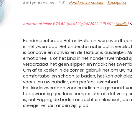
8
Hondenzwembaden
Speelgoed
Add your review
Amazon.nl Price:
€
76.50
(as of 22/04/2022 11:15 PST-
Details
)
Hondenpeuterbad Het anti-slip ontwerp wordt a
in het zwembad. Het onderste materiaal is verdikt, h
is concave en convex en de textuur is duidelijker. A
emotioneel is of het kind in het hondenzwembad s
veroorzaakt het geen slippen en maakt het zwemba
Om af te koelen in de zomer, gebruik het om uw hu
comfortabel en schoon te baden, het kan ook plez
voor u en uw huisdier, een perfect zwembad
Het kinderzwembad voor huisdieren is gemaakt va
hoogwaardig geurloos composietstof, dat veilig en 
is, anti-aging, de bodem is zacht en elastisch, de 
steviger en de randen zijn glad.