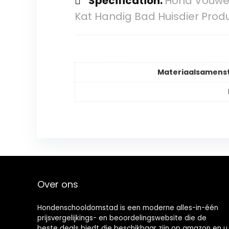
Specification:
Hond Vouwe
Kat Handig Bad Huisdier Prod
Materiaalsamenst
Over ons
Hondenschooldomstad is een moderne alles-in-één
prijsvergelijkings- en beoordelingswebsite die de
beste deals biedt die beschikbaar zijn op amazon en u