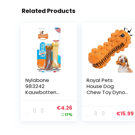
Related Products
Nylabone
Royal Pets
983242
House Dog
Kauwbotten
Chew Toy Dyno |
voor
Piepend | Stoer
tanduiteinden
Duurzaam
Original
Current
€
4.26
en ijverig
Rubber |
€
15.99
price
price
17%
kauwende
Tandenborstel
puppy’s,
Speelgoed Voor
was:
is:
dubbelverpakkin
Chewers |
€5.12.
€4.26.
g, voor bijzonder
Honden