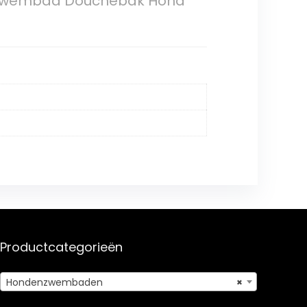
p Zwembad Douchebak Hond
Productcategorieën
Hondenzwembaden
×