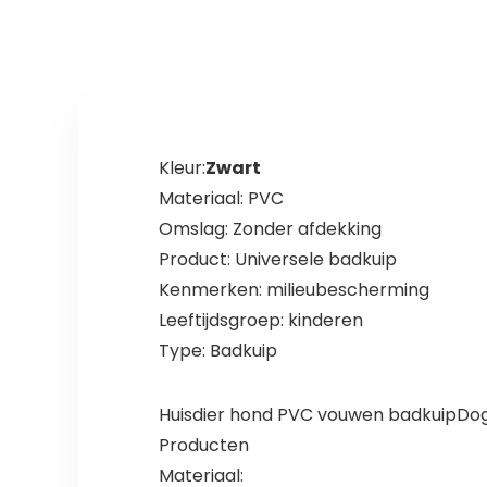
kleine honden
Tandheelkundig
(tot 7 kg), XS
e zorg en
Tandenreiniging
| Helpt tandplak
af te
verwijderen
Kleur:
Zwart
Materiaal: PVC
Omslag: Zonder afdekking
Product: Universele badkuip
Kenmerken: milieubescherming
Leeftijdsgroep: kinderen
Type: Badkuip
Huisdier hond PVC vouwen badkuipDo
Producten
Materiaal: