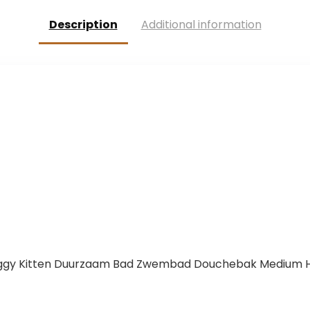
ed puppy –
tanden
Description
Additional information
knuffeldier voor
schoonmaken
honden
speelgoed,
hondenspeelgo
huisdieren zijn
ed intelligentie
goede vrienden
hondenaccessoi
van de mens, S,
res – natuurlijk
ORANJE
katoen
ggy Kitten Duurzaam Bad Zwembad Douchebak Medium Ho