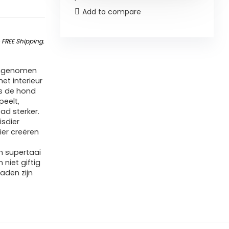
Add to compare
&
FREE Shipping
.
angenomen
et interieur
ls de hond
peelt,
d sterker.
isdier
ier creëren
n supertaai
niet giftig
naden zijn