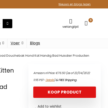
Nieuws en blogs lezen
0
verlanglijst
g
Voer
Blogs
ad Douchebak Hond Kat Handig Bad Huisdier Producten
itten
Amazon.nl Price:
€
76.50
(as of 22/04/2022
11:15 PST-
Details
)
&
FREE Shipping
.
Bad
KOOP PRODUCT
Add to wishlist