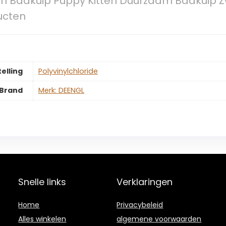
n Badkuip Puppy Kitten Duurzaam Badkui
ucten
elling
‎Polyvinylchloride
Brand
Merk: DEENGL
Snelle links
Verklaringen
Home
Privacybeleid
Alles winkelen
algemene voorwaarden