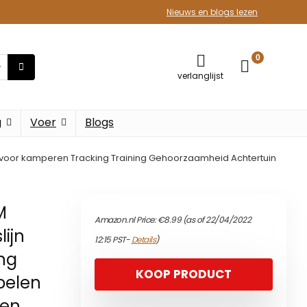
Nieuws en blogs lezen
0
verlanglijst
g
Voer
Blogs
n voor kamperen Tracking Training Gehoorzaamheid Achtertuin
M
Amazon.nl Price:
€
8.99
(as of 22/04/2022
ijn
12:15 PST-
Details
)
ng
KOOP PRODUCT
pelen
len