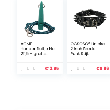
ACME
OCSOSO® Unieke
Hondenfluitje No.
2 Inch Brede
211,5 + gratis
Punk Stijl
pijpenband |
Scherpe Spikes
origineel uit
PU Lederen
Engeland |
Huisdier
€
13.95
€
9.86
Ideaal voor
Hondenhalsban
hondentraining |
den voor
Robuust
Medium Honden
materiaal |
Grote Honden
Gestandaardise
erde frequentie
| Luid en
verreikend