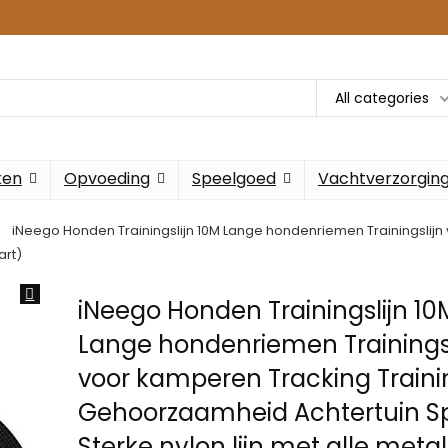
All categories
ken
Opvoeding
Speelgoed
Vachtverzorgin
iNeego Honden Trainingslijn 10M Lange hondenriemen Trainingslij
art)
iNeego Honden Trainingslijn 10
Lange hondenriemen Trainingsl
voor kamperen Tracking Traini
Gehoorzaamheid Achtertuin S
Sterke nylon lijn met alle meta