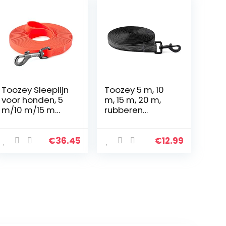
Toozey Sleeplijn
Toozey 5 m, 10
voor honden, 5
m, 15 m, 20 m,
m/10 m/15 m
rubberen
sleeplijn met
hondenriem met
polsband en
draagtas en
nettas,
draaggreep,
€
36.45
€
12.99
waterdichte
antislip en
trainingslijn voor
robuust, voor
grote tot kleine
kleine en grote
honden,
honden
robuuste
hondenriem