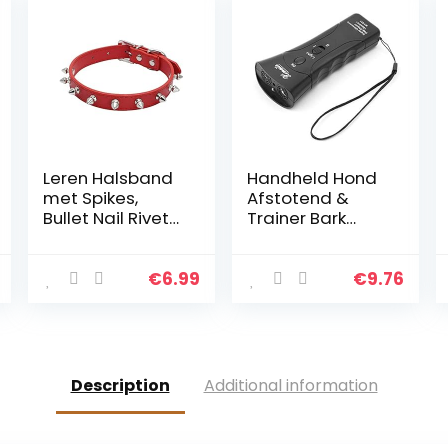
Leren Halsband
Handheld Hond
met Spikes,
Afstotend &
Bullet Nail Rivet
Trainer Bark
Halsband,
Stopper met Led
Verstelbare
Ultrasone
Halsband Met
Infrarood Hond
€
6.99
€
9.76
Spikes
Afschrikmiddel
voor Veiligheid
Outdoor
Wandelen
Description
Additional information