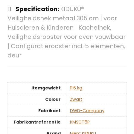
Specification:
KIDUKU®
Veiligheidshek metaal 305 cm | voor
Huisdieren & Kinderen | Kachelhek,
Veiligheidsrooster voor oven vouwbaar
| Configuratierooster incl. 5 elementen,
deur
Itemgewicht
‎11.6 kg
Colour
‎Zwart
Fabrikant
‎DWD-Company
Fabrikantreferentie
‎KMSGT5P
Brand
Merk: KIDUKU