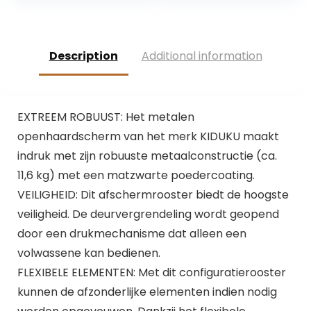
Spindel Voor Ronde
was:
is:
Trappalen, Metalen
€29.90.
€26.68.
Hek Voor Kinderen,
Wit
Description
Additional information
EXTREEM ROBUUST: Het metalen
openhaardscherm van het merk KIDUKU maakt
indruk met zijn robuuste metaalconstructie (ca.
11,6 kg) met een matzwarte poedercoating.
VEILIGHEID: Dit afschermrooster biedt de hoogste
veiligheid. De deurvergrendeling wordt geopend
door een drukmechanisme dat alleen een
volwassene kan bedienen.
FLEXIBELE ELEMENTEN: Met dit configuratierooster
kunnen de afzonderlijke elementen indien nodig