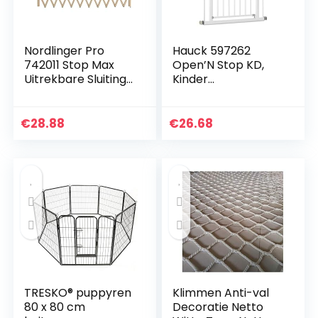
Nordlinger Pro
Hauck 597262
742011 Stop Max
Open’N Stop KD,
Uitrekbare Sluiting
Kinder
voor Huisdieren,
Deurbescherming/
van Hout, 0.60 tot
Traphekje, Metaal,
2.3 M
75-80 cm, Wit
€
28.88
€
26.68
TRESKO® puppyren
Klimmen Anti-val
80 x 80 cm
Decoratie Netto