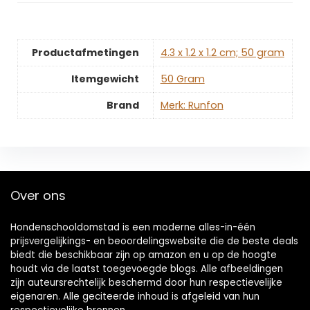
Productafmetingen
‎4.3 x 1.2 x 1.2 cm; 50 gram
Itemgewicht
‎50 Gram
Brand
Merk: Runfon
Over ons
Hondenschooldomstad is een moderne alles-in-één
prijsvergelijkings- en beoordelingswebsite die de beste deals
biedt die beschikbaar zijn op amazon en u op de hoogte
houdt via de laatst toegevoegde blogs. Alle afbeeldingen
zijn auteursrechtelijk beschermd door hun respectievelijke
eigenaren. Alle geciteerde inhoud is afgeleid van hun