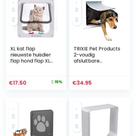
XL kat flap
TRIXIE Pet Products
nieuwste huisdier
2-voudig
flap hond flap XL
afsluitbare
Catflaps kat deur
hondendeur, voor
(XL, wit)
kleine tot
middelgrote
Original
Current
€
17.50
15%
€
34.95
honden, wit
price
price
was:
is:
€20.64.
€17.50.