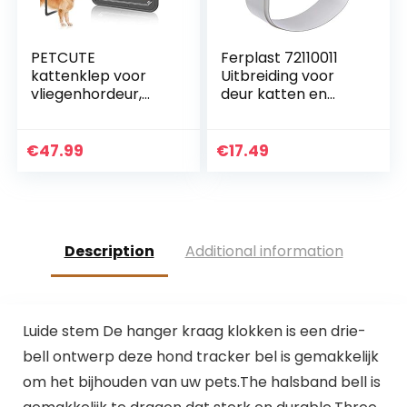
PETCUTE
Ferplast 72110011
kattenklep voor
Uitbreiding voor
vliegenhordeur,
deur katten en
hondenklep,
kleine honden
kattendeur,
Draaideur SWING 3
hondendeur, voor
5 VERLENGSTUK 16.3
€
47.99
€
17.49
katten en kleine
x h 18.4 cm –
hond
Diepte: cm, Wit
Description
Additional information
Luide stem De hanger kraag klokken is een drie-
bell ontwerp deze hond tracker bel is gemakkelijk
om het bijhouden van uw pets.The halsband bell is