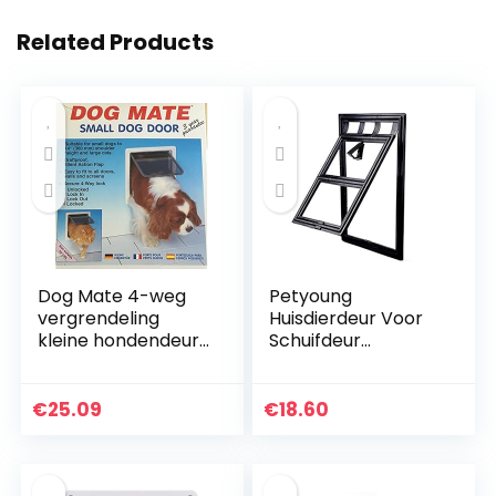
Related Products
Dog Mate 4-weg
Petyoung
vergrendeling
Huisdierdeur Voor
kleine hondendeur,
Schuifdeur
wit (221WD)
Magnetische
Automatische
Vergrendelingshor
€
25.09
€
18.60
deur Voor Kleine
Hond en Kat