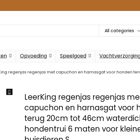
All categories
ken
Opvoeding
Speelgoed
Vachtverzorgin
King regenjas regenjas met capuchon en harnasgat voor honden teru
LeerKing regenjas regenjas me
capuchon en harnasgat voor 
terug 20cm tot 46cm waterdic
hondentrui 6 maten voor klein
huisdieren S