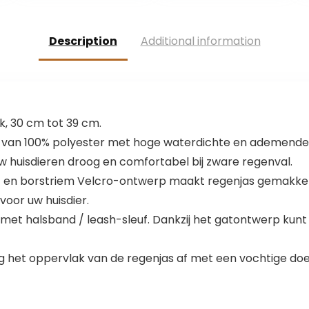
Trainingspak
Sweatshirt,
Sportieve
Description
Additional information
Kleding voor
Puppy Kat
, 30 cm tot 39 cm.
van 100% polyester met hoge waterdichte en ademende
uw huisdieren droog en comfortabel bij zware regenval.
en borstriem Velcro-ontwerp maakt regenjas gemakkelijk
oor uw huisdier.
 halsband / leash-sleuf. Dankzij het gatontwerp kunt 
het oppervlak van de regenjas af met een vochtige doek