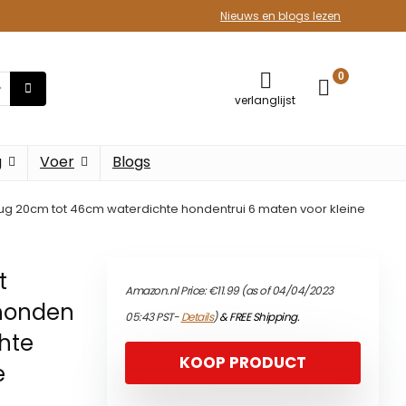
Nieuws en blogs lezen
0
verlanglijst
g
Voer
Blogs
g 20cm tot 46cm waterdichte hondentrui 6 maten voor kleine
t
Amazon.nl Price:
€
11.99
(as of 04/04/2023
honden
05:43 PST-
Details
)
&
FREE Shipping
.
hte
KOOP PRODUCT
e