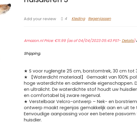
4
Kleding
Regenjassen
Add your review
Amazon.nl Price:
€
11.99
(as of 04/04/2023 05:43 PST-
Details
)
Shipping
.
★ S voor ruglengte 25 cm, borstomtrek, 30 cm tot 
★ 【Waterdicht materiaal】 Gemaakt van 100% pol
hoge waterdichte en ademende eigenschappen. 
en ultralicht. De waterdichte stof houdt uw huisdi
en comfortabel bij zware regenval.
★ Verstelbaar Velcro-ontwerp – Nek- en borstriem
ontwerp maakt regenjas gemakkelijk aan en uit te 
Eenvoudige aanpassing voor een betere pasvorm
huisdier.