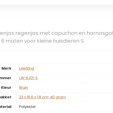
genjas regenjas met capuchon en harnasgat
6 maten voor kleine huisdieren S
Merk
‎LeerKing
ummer
‎LW-RJ01-S
Kleur
‎Bruin
pakket
‎23 x 16.6 x 1.8 cm; 40 gram
terial
‎Polyester