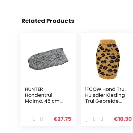
Related Products
HUNTER
iFCOW Hond Trui,
Hondentrui
Huisdier Kleding
Malmö, 45 cm
Trui Gebreide
grijs
Huisdier Kat Trui
Warm Hond
Sweatshirt Hond
€
27.75
€
10.30
Kat Winter
Knitwear Warme