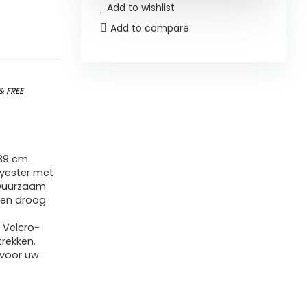
Add to wishlist
Add to compare
&
FREE
39 cm.
yester met
Duurzaam
eren droog
 Velcro-
trekken.
 voor uw