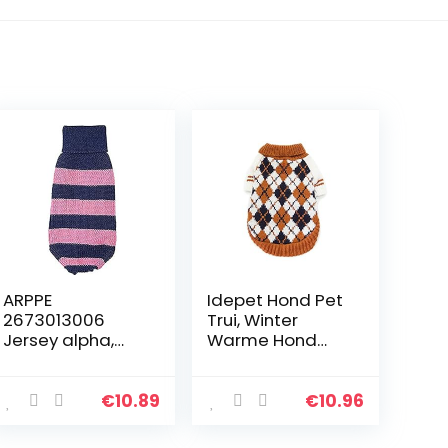
ARPPE
Idepet Hond Pet
2673013006
Trui, Winter
Jersey alpha,
Warme Hond
orange
Kat Jumpers
Kleding,
Comfortabele
€
10.89
€
10.96
Pet Coat
Kostuum Puppy