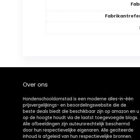
Fab
Fabrikantrefe
Over ons
Hondenschooldomstad is een moderne alles-in-één
prijsvergelijkings- en beoordelingswebsite die de
beste deals biedt die beschikbaar zijn op amazon en u
op de hoogte houdt via de laatst toegevoegde blogs.
Alle afbeeldingen zijn auteursrechtelijk beschermd
door hun respectievelijke eigenaren. Alle geciteerde
inhoud is afgeleid van hun respectievelijke bronnen.