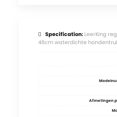
Specification:
LeerKing re
46cm waterdichte hondentrui 
Modeln
Afmetingen 
Ma