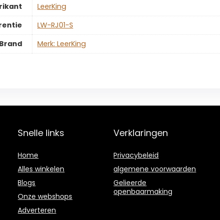
rikant
‎LeerKing
rentie
‎LW-RJ01-S
Brand
Merk: LeerKing
Snelle links
Verklaringen
Home
Privacybeleid
Alles winkelen
algemene voorwaarden
Blogs
Gelieerde
openbaarmaking
Onze webshops
Adverteren