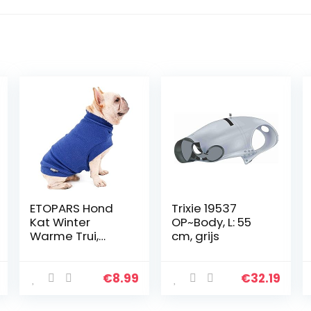
ETOPARS Hond
Trixie 19537
Kat Winter
OP~Body, L: 55
Warme Trui,
cm, grijs
Leuke Gebreide
Kleding voor
Huisdieren in de
€
8.99
€
32.19
Lente Herfst, Pet
Casual