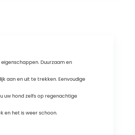
Jumper Kitten
Trui Kleding voor
Kleine Medium
Grote Honden
Katten
 eigenschappen. Duurzaam en
 aan en uit te trekken. Eenvoudige
u uw hond zelfs op regenachtige
 en het is weer schoon.