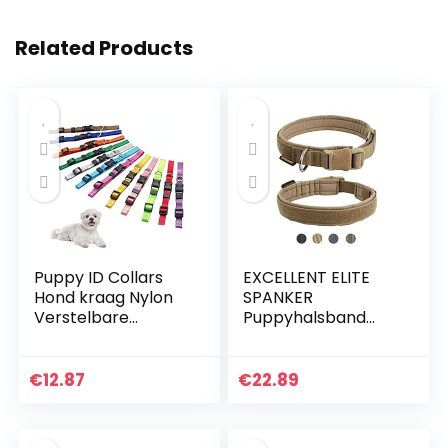
Related Products
Puppy ID Collars
EXCELLENT ELITE
Hond kraag Nylon
SPANKER
Verstelbare
Puppyhalsband
Identificatie
Militaire halsband
Kraagen, Geschikt
Verstelbare nylon
voor kleine honden
halsband met
€
12.87
€
22.89
en katten (12st)
snelsluiting voor
kleine middelgrote
hond Zachte