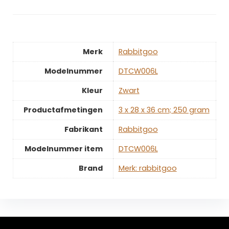
Merk
‎Rabbitgoo
Modelnummer
‎DTCW006L
Kleur
‎Zwart
Productafmetingen
‎3 x 28 x 36 cm; 250 gram
Fabrikant
‎Rabbitgoo
Modelnummer item
‎DTCW006L
Brand
Merk: rabbitgoo