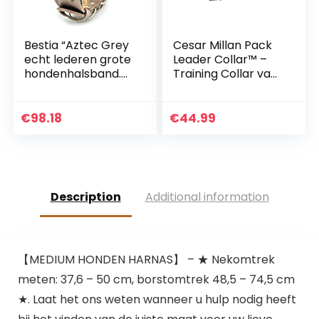
Bestia “Aztec Grey
Cesar Millan Pack
echt lederen grote
Leader Collar™ –
hondenhalsband.
Training Collar van
Uniek klinknagel
de hond Whisperer
design. Zacht
– Large, Grey
gevoerd
€
98.18
€
44.99
Description
Additional information
【MEDIUM HONDEN HARNAS】 – ★ Nekomtrek
meten: 37,6 – 50 cm, borstomtrek 48,5 – 74,5 cm
★. Laat het ons weten wanneer u hulp nodig heeft