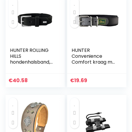
gewatteerde
halsband(Bruin-S)
HUNTER ROLLING
HUNTER
HILLS
Convenience
hondenhalsband,
Comfort kraag met
leer, nubuckleer,
zacht neopreen, 35
robuust,
cm, zwart
fluweelachtig, 60
€
40.58
€
19.69
(M-L), zwart