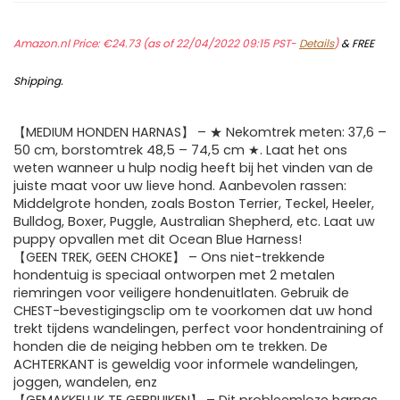
Amazon.nl Price:
€
24.73
(as of 22/04/2022 09:15 PST-
Details
)
&
FREE
Shipping
.
【MEDIUM HONDEN HARNAS】 – ★ Nekomtrek meten: 37,6 –
50 cm, borstomtrek 48,5 – 74,5 cm ★. Laat het ons
weten wanneer u hulp nodig heeft bij het vinden van de
juiste maat voor uw lieve hond. Aanbevolen rassen:
Middelgrote honden, zoals Boston Terrier, Teckel, Heeler,
Bulldog, Boxer, Puggle, Australian Shepherd, etc. Laat uw
puppy opvallen met dit Ocean Blue Harness!
【GEEN TREK, GEEN CHOKE】 – Ons niet-trekkende
hondentuig is speciaal ontworpen met 2 metalen
riemringen voor veiligere hondenuitlaten. Gebruik de
CHEST-bevestigingsclip om te voorkomen dat uw hond
trekt tijdens wandelingen, perfect voor hondentraining of
honden die de neiging hebben om te trekken. De
ACHTERKANT is geweldig voor informele wandelingen,
joggen, wandelen, enz