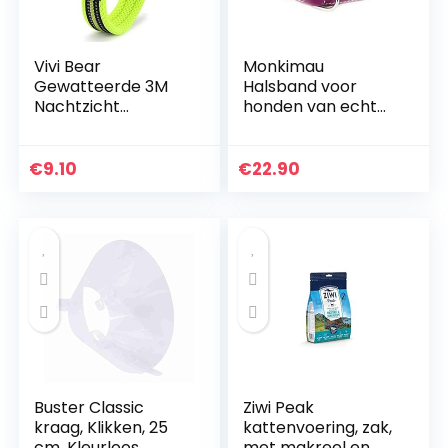
Vivi Bear
Monkimau
Gewatteerde 3M
Halsband voor
Nachtzicht
honden van echt
Reflecterende
leer gewatteerd
Strepen Zacht
verstelbaar M 37-
Ademend Mesh
42 cm
€
9.10
€
22.90
Honden Kraag,
Comfortabel en
Zacht Verstelbare
Kraag Voor
Kleine/Medium/Gro
te Honden,
Gemakkelijk Gesp
Ontwerp, Groen 8
Maten (#4 M (Nek
40-45cm))
Buster Classic
Ziwi Peak
kraag, Klikken, 25
kattenvoering, zak,
cm, Kleurloos
met makreel en