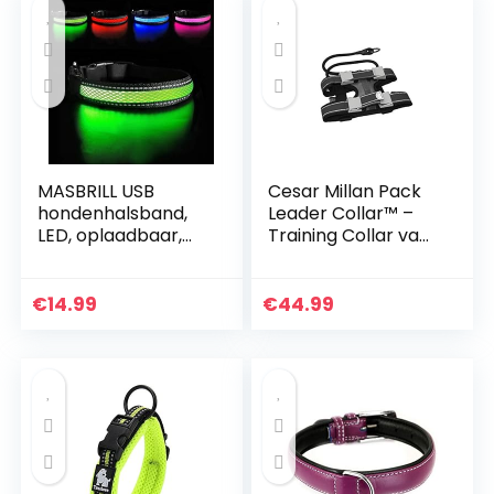
MASBRILL USB
Cesar Millan Pack
hondenhalsband,
Leader Collar™ –
LED, oplaadbaar,
Training Collar van
plat, nylon,
de hond Whisperer
Webbing, verlicht,
– Large, Grey
knipperlicht, Dog
€
14.99
€
44.99
Collar Lights
hondenhalsband,
LED Light-Up Safety
Neck Loop (S,
Groen)