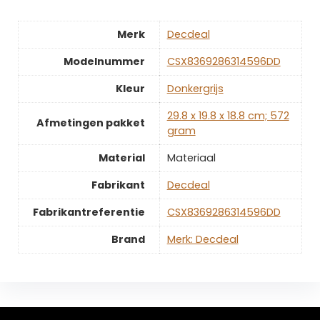
Merk
‎Decdeal
Modelnummer
‎CSX8369286314596DD
Kleur
‎Donkergrijs
‎29.8 x 19.8 x 18.8 cm; 572
Afmetingen pakket
gram
Material
‎Materiaal
Fabrikant
‎Decdeal
Fabrikantreferentie
‎CSX8369286314596DD
Brand
Merk: Decdeal