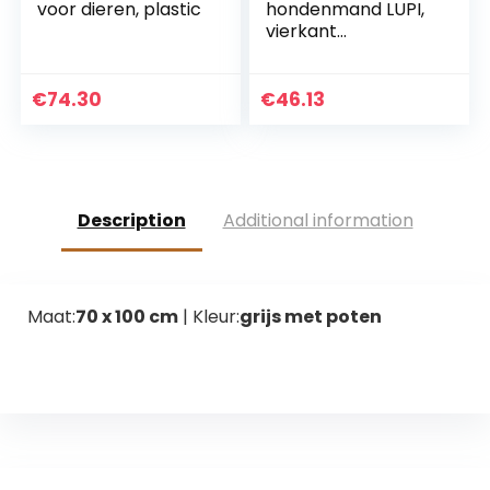
voor dieren, plastic
hondenmand LUPI,
vierkant
hondenkussen,
grote hondenbed,
hondensofa,
€
74.30
€
46.13
hondenhuis, met
afneembare hoez,
wasbaar, XL,
zwart/grijs
Description
Additional information
Maat:
70 x 100 cm
| Kleur:
grijs met poten