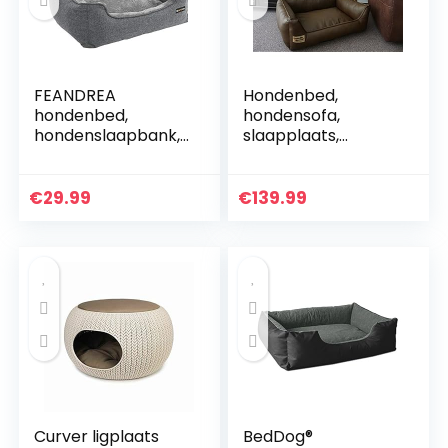
FEANDREA
Hondenbed,
hondenbed,
hondensofa,
hondenslaapbank,
slaapplaats,
afneembare hoes,
kunstleer, similpelle
machinewasbaar,
kleur en maat naar
grijs PGW10GG
keuze van XS tot
€
29.99
€
139.99
XXL, 155 cm X 105
cm, bruin
Curver ligplaats
BedDog®