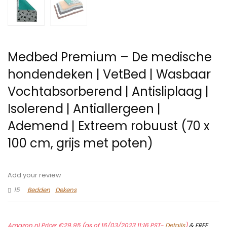
Medbed Premium – De medische
hondendeken | VetBed | Wasbaar
Vochtabsorberend | Antisliplaag |
Isolerend | Antiallergeen |
Ademend | Extreem robuust (70 x
100 cm, grijs met poten)
Add your review
15
Bedden
Dekens
Amazon.nl Price:
€
29.95
(as of 16/03/2023 11:16 PST-
Details
)
&
FREE