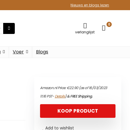
Nieuws en blogs lezen
0
verlanglijst
g
Voer
Blogs
Amazon.nl Price:
€
22.90
(as of 16/03/2023
11:16 PST-
Details
)
&
FREE Shipping
.
KOOP PRODUCT
Add to wishlist