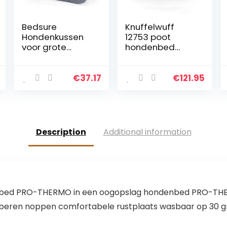
Bedsure
Knuffelwuff
Hondenkussen
12753 poot
voor grote
hondenbed
honden
Luena – maat XL,
waterdicht
95 cm, bruin
110x90cm –
€
37.17
€
121.95
gewatteerde
hondenmat
hondenmand
wasbaar 10cm
hoogte
Description
Additional information
bed PRO-THERMO in een oogopslag hondenbed PRO-THE
rubberen noppen comfortabele rustplaats wasbaar op 30 g