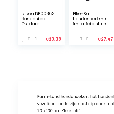
dibea DB00363
Ellie-Bo
Hondenbed
hondenbed met
Outdoor
imitatiebont en
Verhoogde
zijkanten van
Honden-/Huisdi
fluweel, 122 cm,
erbed, Ligstoel,
XXL,
€
23.38
€
27.47
Zwart, (XL) 117 x
bruin/crèmekleu
85 x 15 cm
rig
Farm-Land hondendeken: het honden
vezelbont onderzijde: antislip door 
70 x 100 cm Kleur: olijf