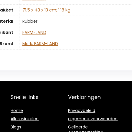
pakket
‎71.5 x 48 x 13 cm; 1.18 kg
terial
‎Rubber
rikant
‎FARM-LAND
Brand
Merk: FARM-LAND
Snelle links
Verklaringen
Home
Privacybeleid
Alles winkelen
algemene voorwaarden
Blogs
Gelieerde