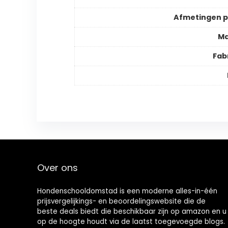
Afmetingen 
Ma
Fab
Over ons
Hondenschooldomstad is een moderne alles-in-één
prijsvergelijkings- en beoordelingswebsite die de
beste deals biedt die beschikbaar zijn op amazon en u
op de hoogte houdt via de laatst toegevoegde blogs.