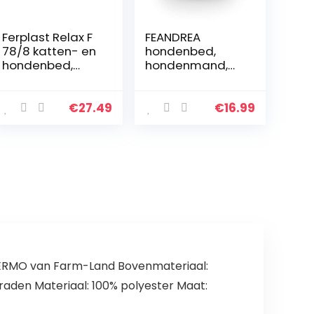
Ferplast Relax F
FEANDREA
78/8 katten- en
hondenbed,
hondenbed,
hondenmand,
katoenbont, 78 x
kattenbed,
50 cm, bruin
donut, rond, Ø 55
cm, grijs
€
27.49
€
16.99
PGW55G
RMO van Farm-Land Bovenmateriaal:
raden Materiaal: 100% polyester Maat: