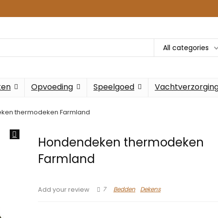
All categories
ken
Opvoeding
Speelgoed
Vachtverzorgin
ken thermodeken Farmland
Hondendeken thermodeken
Farmland
7
Bedden
Dekens
Add your review