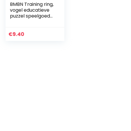
BMBN Training ring,
vogel educatieve
puzzel speelgoed
veilig acryl
interactieve
stapelen ring
€
9.40
gooien spel
papegaai training
kauwen spelen
benodigdheden