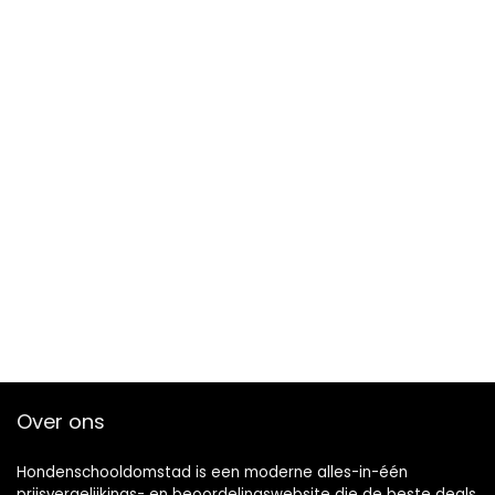
Over ons
Hondenschooldomstad is een moderne alles-in-één
prijsvergelijkings- en beoordelingswebsite die de beste deals