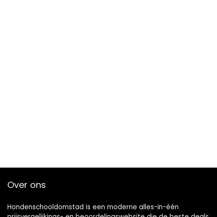
Over ons
Hondenschooldomstad is een moderne alles-in-één
prijsvergelijkings- en beoordelingswebsite die de beste deals