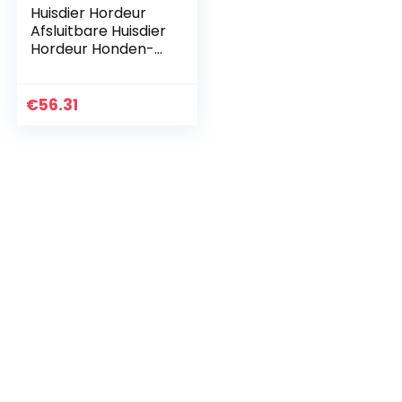
Huisdier Hordeur
Afsluitbare Huisdier
Hordeur Honden-
En Kattenluik
Schuifhordeurbesc
hermer Voor
€
56.31
Honden Met
Magnetische Flap
Voor Hordeur,
Groot, Raam,
Stormdeur En
Veranda Gebruik