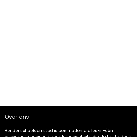
Over ons
Hondenschooldomstad is een moderne alles-in-één
prijsvergelijkings- en beoordelingswebsite die de beste deals