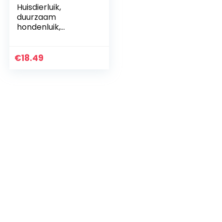
Huisdierluik,
duurzaam
hondenluik,
praktisch voor
kleine honden
Puppy Pet Small
€
18.49
Cat(Brown, large)