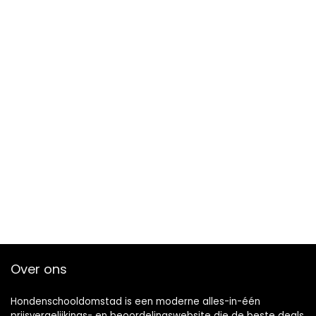
Over ons
Hondenschooldomstad is een moderne alles-in-één
prijsvergelijkings- en beoordelingswebsite die de beste deals