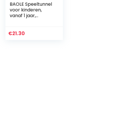
BAOLE Speeltunnel
voor kinderen,
vanaf 1 jaar,
babytunnel,
speeltent,
tuinspeelgoed,
€
21.30
parelvlekt cadeau
voor kinderen