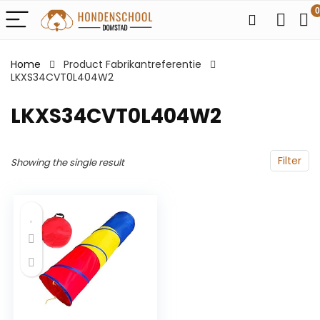
0
Home
Product Fabrikantreferentie
LKXS34CVT0L404W2
LKXS34CVT0L404W2
Filter
Showing the single result