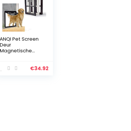
ANQI Pet Screen
Deur
Magnetische
Afsluitbare Hond
Flap, Grote Hond
Deurpoort Tunnel
€
34.92
voor Medium
Grote Honden
Katten,
Gemakkelijk
Install-Zwart-XL