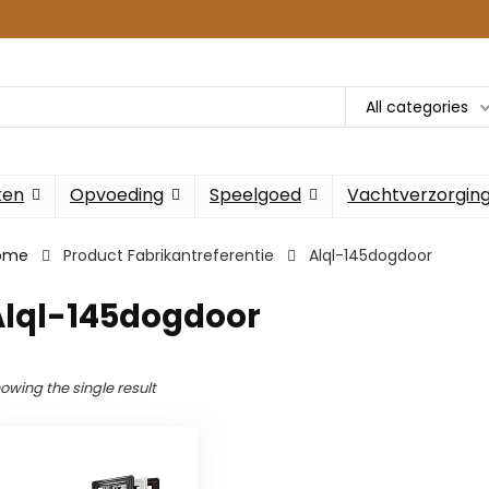
All categories
ken
Opvoeding
Speelgoed
Vachtverzorgin
ome
Product Fabrikantreferentie
Alql-145dogdoor
Alql-145dogdoor
owing the single result