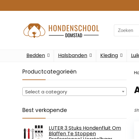
Search
for:
Bedden
Halsbanden
Kleding
Lui
Productcategorieën
H
Select a category
Best verkopende
Sh
LUTER 3 Stuks Hondenfluit Om
Blaffen Te Stoppen