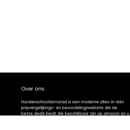
Over ons
Hondenschooldomstad is een moderne alles-in-één
prijsvergelijkings- en beoordelingswebsite die de
beste deals biedt die beschikbaar zijn op amazon en u
op de hoogte houdt via de laatst toegevoegde blogs.
Alle afbeeldingen zijn auteursrechtelijk beschermd