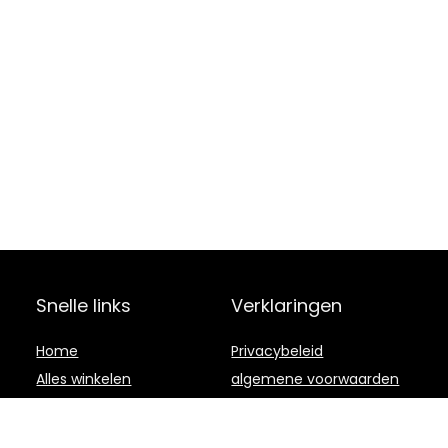
Snelle links
Verklaringen
Home
Privacybeleid
Alles winkelen
algemene voorwaarden
Blogs
Gelieerde
openbaarmaking
Onze webshops