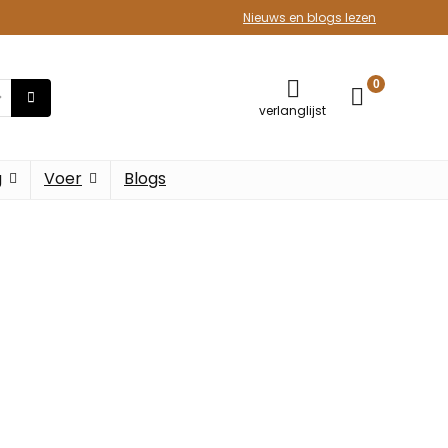
Nieuws en blogs lezen
0
verlanglijst
g
Voer
Blogs