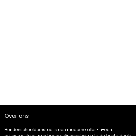
Over ons
Hondenschooldomstad is een moderne alles-in-één
prijsvergelijkings- en beoordelingswebsite die de beste deals