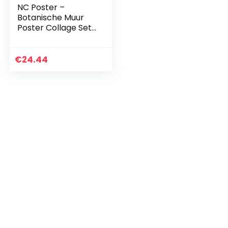
NC Poster –
Botanische Muur
Poster Collage Set
– 70 Stuks –
Esthetisch –
Botanische Thema
€
24.44
Poster Set – 10cm *
15cm-Botanische
Posters