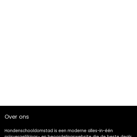
Over ons
Hondenschooldomstad is een moderne alles-in-één
prijsvergelijkings- en beoordelingswebsite die de beste deals