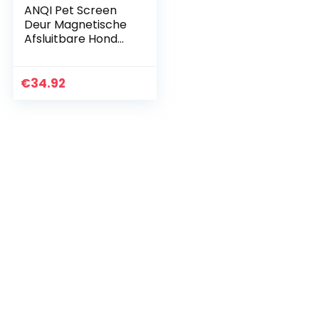
ANQI Pet Screen
Deur Magnetische
Afsluitbare Hond
Flap, Grote Hond
Deurpoort Tunnel
voor Medium Grote
€
34.92
Honden Katten,
Gemakkelijk
Install-Zwart-XL