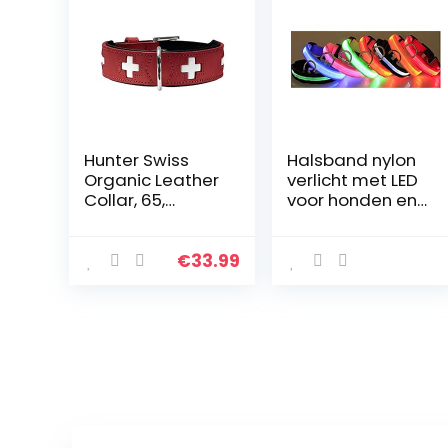
Hunter Swiss
Halsband nylon
Organic Leather
verlicht met LED
Collar, 65,
voor honden en
Rood/Zwart
katten veiligheid
nacht
verstelbaar FR
€
33.99
(XL, groen)