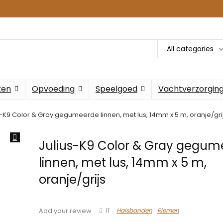
All categories
ken
Opvoeding
Speelgoed
Vachtverzorgin
s-K9 Color & Gray gegumeerde linnen, met lus, 14mm x 5 m, oranje/gri
Julius-K9 Color & Gray gegum
linnen, met lus, 14mm x 5 m,
oranje/grijs
11
Halsbanden
Riemen
Add your review