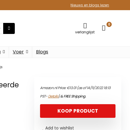
Nieuws en blogs lezen
0
verlanglijst
g
Voer
Blogs
js
eerde
Amazon.nl Price:
€
13.01
(as of 14/11/2022 18:13
PST-
Details
)
&
FREE Shipping
.
KOOP PRODUCT
Add to wishlist