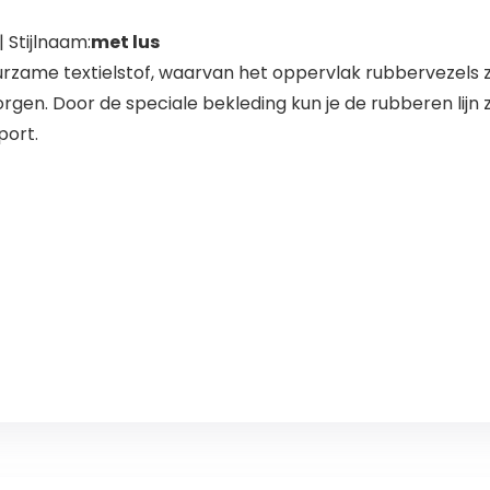
en
| Stijlnaam:
met lus
zame textielstof, waarvan het oppervlak rubbervezels z
gen. Door de speciale bekleding kun je de rubberen lijn 
port.