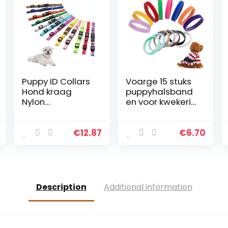
Puppy ID Collars
Voarge 15 stuks
Hond kraag
puppyhalsband
Nylon
en voor kwekerij,
Verstelbare
verstelbare
Identificatie
puppyhalsband,
Kraagen,
puppyhalsband,
€
12.87
€
6.70
Geschikt voor
voor
kleine honden en
pasgeborenen,
katten (12st)
huisdieren,
honden,
identificatie,
Description
Additional information
hondenmerken,
meerkleurige
nylon
puppyhalsband