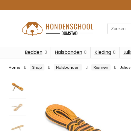
Search
for:
Bedden
Halsbanden
Kleding
Lui
Home
Shop
Halsbanden
Riemen
Juliu