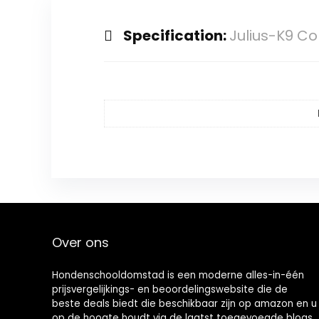
Specification:
Julius-K9 Co
Over ons
Hondenschooldomstad is een moderne alles-in-één
prijsvergelijkings- en beoordelingswebsite die de
beste deals biedt die beschikbaar zijn op amazon en u
op de hoogte houdt via de laatst toegevoegde blogs.