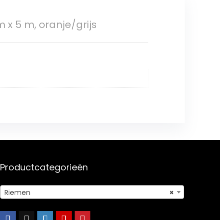
 x 5 m, oranje/grijs
Productcategorieën
Riemen
×