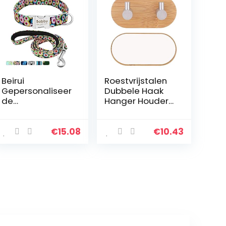
Beirui
Roestvrijstalen
Gepersonaliseer
Dubbele Haak
de
Hanger Houder
hondenhalsban
Voor Keuken
d en loodset
Badkamer Muur
met snelsluiting
Deur Handdoek
€
15.08
€
10.43
– aangepaste
Kleding Tas
4FT hondenriem
Dubbele Rij
en halsband set
Haken Naadloze
met
Lijm
bloemenpatron
en – verstelbare
halsband voor
kleine
middelgrote