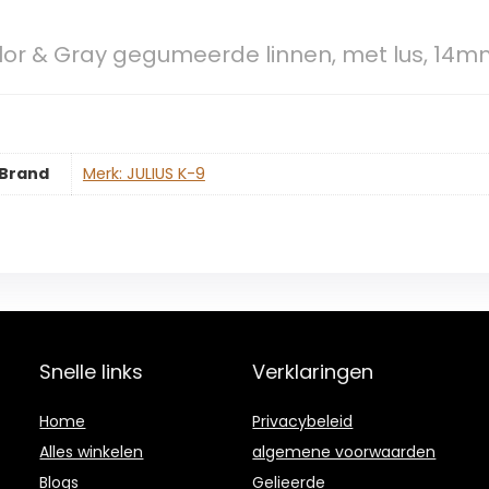
lor & Gray gegumeerde linnen, met lus, 14mm
Brand
Merk: JULIUS K-9
Snelle links
Verklaringen
Home
Privacybeleid
Alles winkelen
algemene voorwaarden
Blogs
Gelieerde