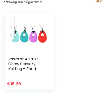
Filter
Showing the single result
Vssictor 4 stuks
Chew Sensory
Ketting – Food
Grade Siliconen
Chew Toy Perfect
Getextureerde
€
16.29
Chewy Toys,
Kauwhanger voor
jongens en meisjes,
kauwkettingen