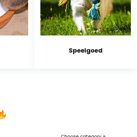
Speelgoed
Choose category