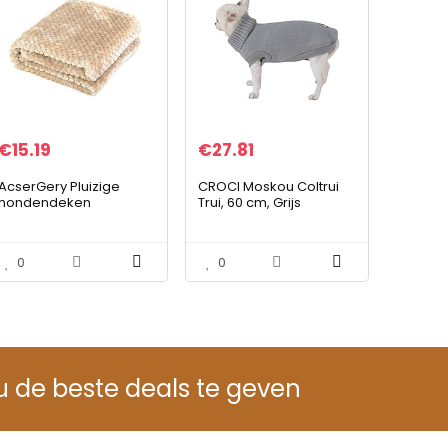
€
15.19
€
27.81
AcserGery Pluizige
CROCI Moskou Coltrui
hondendeken
Trui, 60 cm, Grijs
100x120cm Super zachte
warme en zachte
deken voor huisdier
0
0
hondendeken
kattendeken (kaki)
u de beste deals te geven