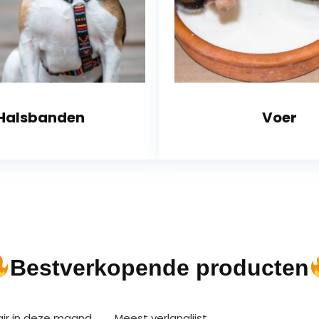
Halsbanden
Voer
Bestverkopende producten
air in deze maand
Meest verlanglijst