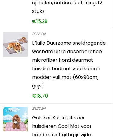
ophalen, outdoor oefening, 12
stuks
Schiet op! A
€
15.29
0
2
BEDDEN
LRuilo Duurzame sneldrogende
wasbare ultra absorberende
KOOP PRO
microfiber hond deurmat
huisdier badmat voorkomen
modder vuil mat (60x90cm,
grijs)
€
18.70
BEDDEN
Galaxer Koelmat voor
huisdieren Cool Mat voor
honden niet giftig ijs zijde