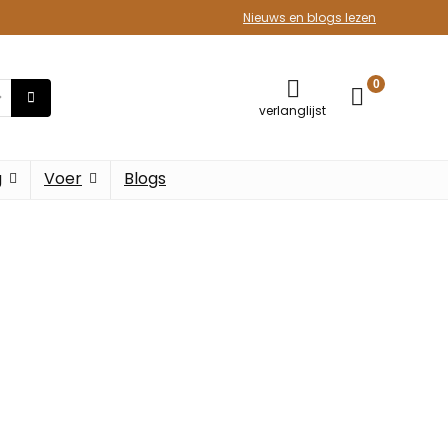
Nieuws en blogs lezen
0
verlanglijst
g
Voer
Blogs
iefhebbende