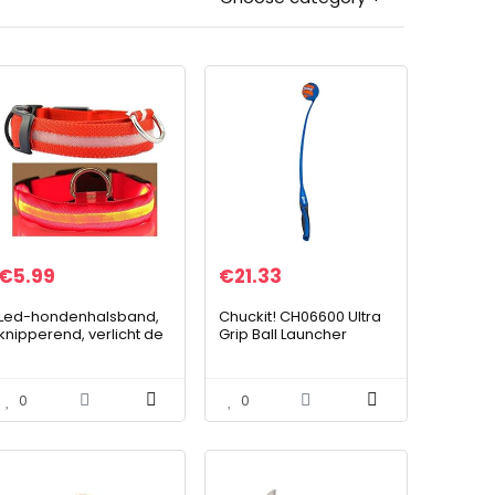
€
5.99
€
21.33
Led-hondenhalsband,
Chuckit! CH06600 Ultra
knipperend, verlicht de
Grip Ball Launcher
hondenhalsband,
Medium
reflecterend,
waterdicht, LED, klein,
0
0
rood