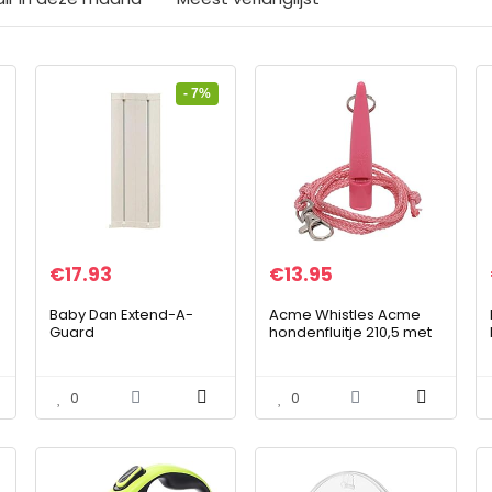
- 7%
€
17.93
€
13.95
Baby Dan Extend-A-
Acme Whistles Acme
t
Guard
hondenfluitje 210,5 met
–
Veiligheidsrooster
pijpband (nieuw),
Verlengstuk,
Honeysuckle
5.08×24.13×72.14 cm, Wit
0
0