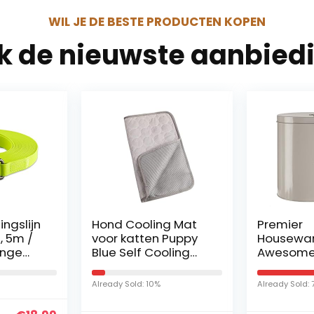
WIL JE DE BESTE PRODUCTEN KOPEN
jk de nieuwste aanbied
ingslijn
Hond Cooling Mat
Premier
, 5m /
voor katten Puppy
Housewar
ange
Blue Self Cooling
Awesome 
ingslijn
Pad Autostoeltjes
verzinkt s
 en
Bedden in de zomer
gepoeder
Already Sold: 10%
Already Sold:
erdichte
ml
en voor