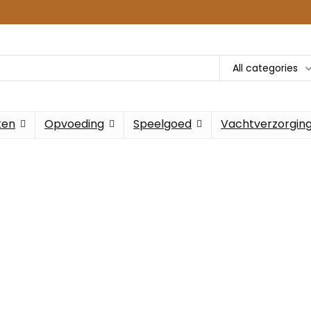
All categories
ken
Opvoeding
Speelgoed
Vachtverzorgin
 beste voor je l
honden