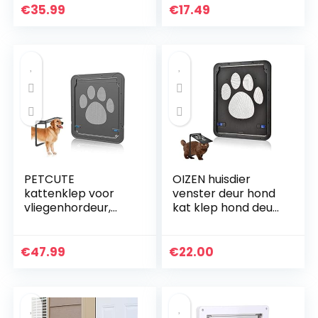
magneet gesloten
5 VERLENGSTUK 16.3
€
35.99
€
17.49
x h 18.4 cm –
Diepte: cm, Wit
PETCUTE
OIZEN huisdier
kattenklep voor
venster deur hond
vliegenhordeur,
kat klep hond deur
hondenklep,
magnetische
kattendeur,
vergrendelbare
hondendeur, voor
hond klep voor
€
47.99
€
22.00
katten en kleine
flyscreen deur voor
hond
kleine middelgrote
honden katten