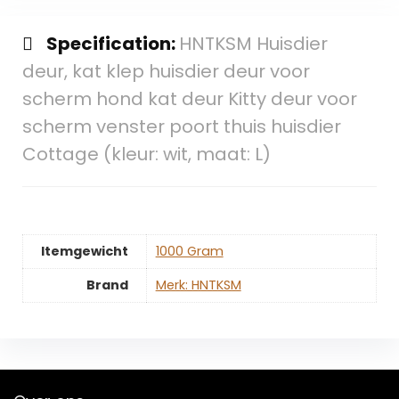
Specification:
HNTKSM Huisdier
deur, kat klep huisdier deur voor
scherm hond kat deur Kitty deur voor
scherm venster poort thuis huisdier
Cottage (kleur: wit, maat: L)
Itemgewicht
‎1000 Gram
Brand
Merk: HNTKSM