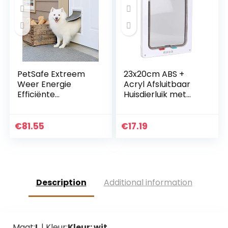
PetSafe Extreem
23x20cm ABS +
Weer Energie
Acryl Afsluitbaar
Efficiënte
Huisdierluik met
Aluminium Huisdier
Dubbelzijdig
Deur voor Katten
Plakband + Moeren
en Honden –
+ Schroeven,
€
81.55
€
17.19
Geïsoleerd Flap
Transparante Klep
Systeem, Medium
Hondenluik Gladde
Rand Huisdierluik
Ingang voor
Middelgrote
Description
Additional information
Huisdieren(wit)
Maat:
L
| Kleur:
Kleur: wit