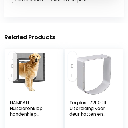
Add to wishlist
Add to compare
Related Products
NAMSAN
Ferplast 72110011
Huisdierenklep
Uitbreiding voor
hondenklep
deur katten en
kattenklep voor
kleine honden
vliegengaas met
Draaideur SWING 3