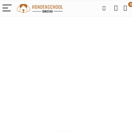
0
Alleen het
beste voor je
liefhebbende
honden
We vinden elke dag de
beste deals op Amazon