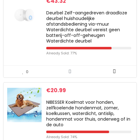
€
43.32
Deurbel Zelf-aangedreven draadloze
deurbel huishoudelijke
afstandsbediening via-muur
Waterdichte deurbel vereist geen
batterij-off-off-geheugen
Waterdichte deurbel
Already Sold: 77%
0
€
20.99
NIBESSER Koelmat voor honden,
zelfkoelende hondenmat, zomer,
koelkussen, waterdicht, antislip,
hondenmat voor thuis, onderweg of in
de auto
Already Sold: 74%