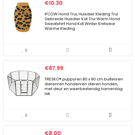
€
10.30
iFCOW Hond Trui, Huisdier Kleding Trui
Gebreide Huisdier Kat Trui Warm Hond
Sweatshirt Hond Kat Winter Knitwear
Warme Kleding
0
€
87.99
TRESKO® puppyren 80 x 80 cm buitenren
dierenren hondenren dieren honden,
met deur en weerbestendig hamerslag
lak
0
€
8.00