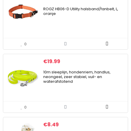
ROGZ HB06-D Utility halsband/fanbelt, L,
oranje
0
€
19.99
10m sleeplijn, hondenriem, handlus,
neongeel, zeer stabiel, vuil- en
waterafstotend
0
€
8.49