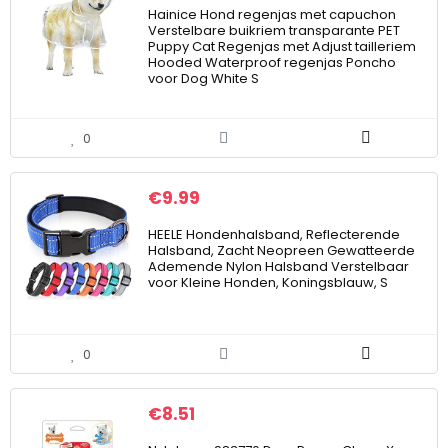
Hainice Hond regenjas met capuchon
Verstelbare buikriem transparante PET
Puppy Cat Regenjas met Adjust tailleriem
Hooded Waterproof regenjas Poncho
voor Dog White S
0
€
9.99
HEELE Hondenhalsband, Reflecterende
Halsband, Zacht Neopreen Gewatteerde
Ademende Nylon Halsband Verstelbaar
voor Kleine Honden, Koningsblauw, S
0
€
8.51