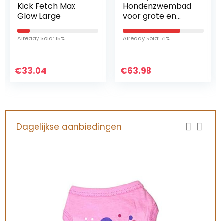
Kick Fetch Max
Hondenzwembad
Glow Large
voor grote en
kleine honden, 80
cm / 120 cm / 160
Already Sold: 15%
Already Sold: 71%
cm, opvouwbare
hondenzwembade
n, kinderbadje
€
33.04
€
63.98
voor kinderen en
honden,
hondenbadkuip,
100% veilig en
milieuvriendelijk
Dagelijkse aanbiedingen