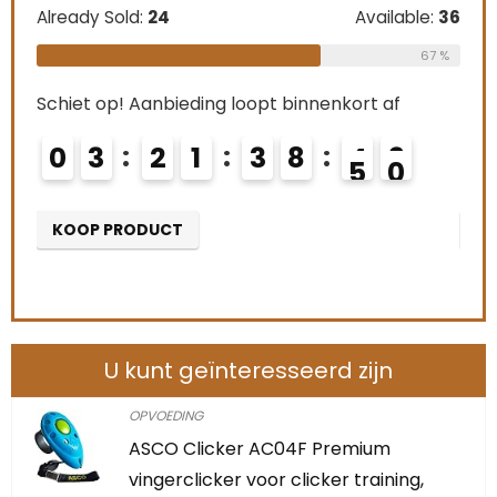
Already Sold:
24
Available:
36
Alre
le:
31
67 %
68 %
Schiet op! Aanbieding loopt binnenkort af
Schi
0
3
2
1
3
8
4
8
0
KOOP PRODUCT
K
U kunt geïnteresseerd zijn
OPVOEDING
ASCO Clicker AC04F Premium
vingerclicker voor clicker training,