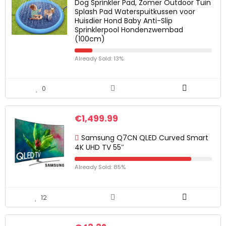
Dog Sprinkler Pad, Zomer Outdoor Tuin
Splash Pad Waterspuitkussen voor
Huisdier Hond Baby Anti-Slip
Sprinklerpool Hondenzwembad
(100cm)
Already Sold: 13%
0
€
1,499.99
Samsung Q7CN QLED Curved Smart
4K UHD TV 55″
Already Sold: 85%
12