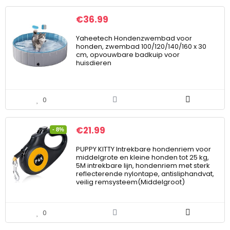
€
36.99
Yaheetech Hondenzwembad voor
honden, zwembad 100/120/140/160 x 30
cm, opvouwbare badkuip voor
huisdieren
0
€
21.99
- 8%
PUPPY KITTY Intrekbare hondenriem voor
middelgrote en kleine honden tot 25 kg,
5M intrekbare lijn, hondenriem met sterk
reflecterende nylontape, antisliphandvat,
veilig remsysteem(Middelgroot)
0