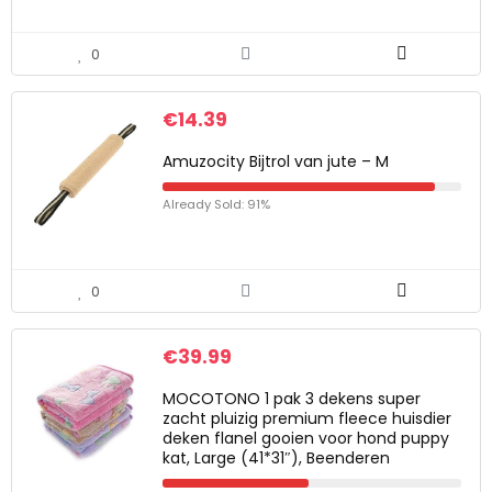
0
€
14.39
Amuzocity Bijtrol van jute – M
Already Sold: 91%
0
€
39.99
MOCOTONO 1 pak 3 dekens super
zacht pluizig premium fleece huisdier
deken flanel gooien voor hond puppy
kat, Large (41*31″), Beenderen