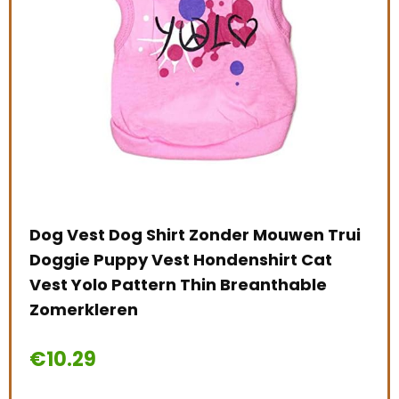
nt
Dog Vest Dog Shirt Zonder Mouwen Trui
Toy
Doggie Puppy Vest Hondenshirt Cat
Hui
Vest Yolo Pattern Thin Breanthable
Str
Zomerkleren
Kat
€
10.29
€
1