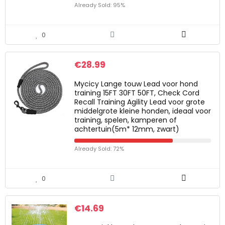
Already Sold: 95%
0
€
28.99
Mycicy Lange touw Lead voor hond
training 15FT 30FT 50FT, Check Cord
Recall Training Agility Lead voor grote
middelgrote kleine honden, ideaal voor
training, spelen, kamperen of
achtertuin(5m* 12mm, zwart)
Already Sold: 72%
0
€
14.69