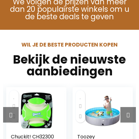
We volgen de prijzen van meer
dan 20 populairste winkels om u
de beste deals te geven
WIL JE DE BESTE PRODUCTEN KOPEN
Bekijk de nieuwste
aanbiedingen
Chuckit! CH32300
Toozey