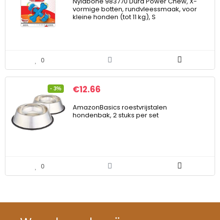
Nylabone 983770 Dura Power Chew, X-
vormige botten, rundvleessmaak, voor
kleine honden (tot 11 kg), S
0
€
12.66
- 3%
AmazonBasics roestvrijstalen
hondenbak, 2 stuks per set
0