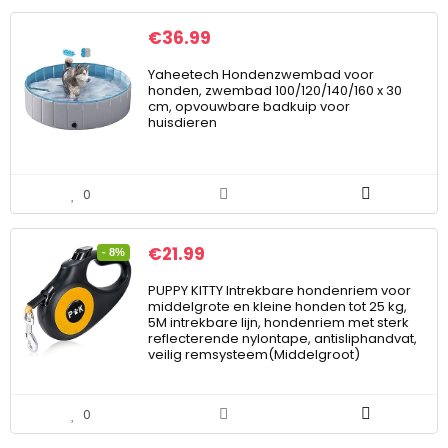
€
36.99
Yaheetech Hondenzwembad voor
honden, zwembad 100/120/140/160 x 30
cm, opvouwbare badkuip voor
huisdieren
0
€
21.99
- 8%
PUPPY KITTY Intrekbare hondenriem voor
middelgrote en kleine honden tot 25 kg,
5M intrekbare lijn, hondenriem met sterk
reflecterende nylontape, antisliphandvat,
veilig remsysteem(Middelgroot)
0