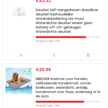
€
43.32
Deurbel Zelf-aangedreven draadloze
deurbel huishoudelijke
afstandsbediening via-muur
Waterdichte deurbel vereist geen
batterij-off-off-geheugen
Waterdichte deurbel
Already Sold: 77%
0
€
20.99
NIBESSER Koelmat voor honden,
zelfkoelende hondenmat, zomer,
koelkussen, waterdicht, antislip,
hondenmat voor thuis, onderweg of in
de auto
Already Sold: 74%