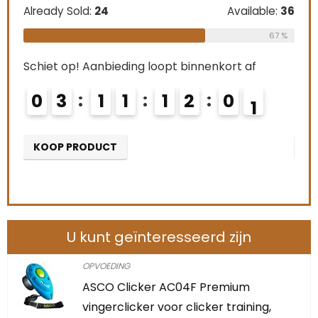
Already Sold:
24
Available:
36
Alre
le:
31
67 %
68 %
Schiet op! Aanbieding loopt binnenkort af
Schi
0
3
1
1
1
1
5
9
0
KOOP PRODUCT
K
U kunt geïnteresseerd zijn
OPVOEDING
ASCO Clicker AC04F Premium
vingerclicker voor clicker training,