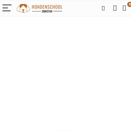
0
Alleen het
beste voor je
liefhebbende
honden
We vinden elke dag de
beste deals op Amazon