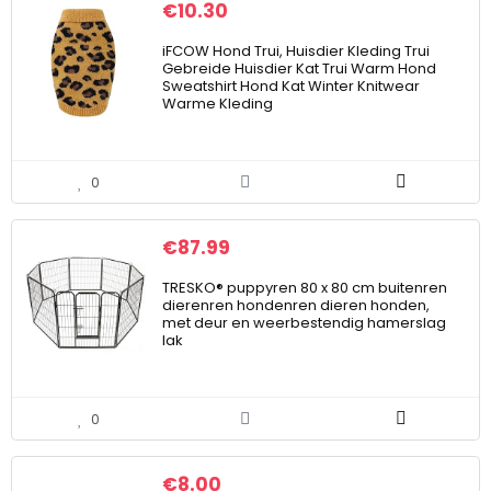
€
10.30
iFCOW Hond Trui, Huisdier Kleding Trui
Gebreide Huisdier Kat Trui Warm Hond
Sweatshirt Hond Kat Winter Knitwear
Warme Kleding
0
€
87.99
TRESKO® puppyren 80 x 80 cm buitenren
dierenren hondenren dieren honden,
met deur en weerbestendig hamerslag
lak
0
€
8.00