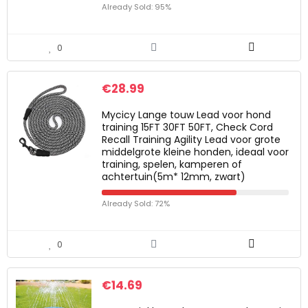
Already Sold: 95%
0
€
28.99
Mycicy Lange touw Lead voor hond
training 15FT 30FT 50FT, Check Cord
Recall Training Agility Lead voor grote
middelgrote kleine honden, ideaal voor
training, spelen, kamperen of
achtertuin(5m* 12mm, zwart)
Already Sold: 72%
0
€
14.69