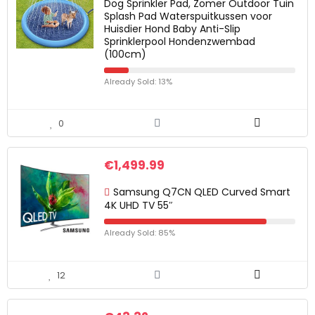
Dog Sprinkler Pad, Zomer Outdoor Tuin
Splash Pad Waterspuitkussen voor
Huisdier Hond Baby Anti-Slip
Sprinklerpool Hondenzwembad
(100cm)
Already Sold: 13%
0
€
1,499.99
Samsung Q7CN QLED Curved Smart
4K UHD TV 55″
Already Sold: 85%
12