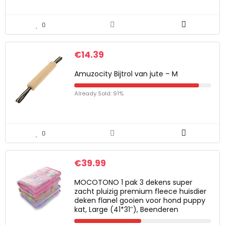
0
€
14.39
Amuzocity Bijtrol van jute – M
Already Sold: 91%
0
€
39.99
MOCOTONO 1 pak 3 dekens super
zacht pluizig premium fleece huisdier
deken flanel gooien voor hond puppy
kat, Large (41*31″), Beenderen