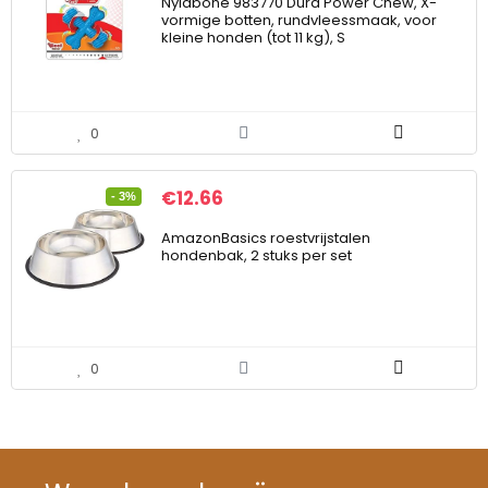
Nylabone 983770 Dura Power Chew, X-
vormige botten, rundvleessmaak, voor
kleine honden (tot 11 kg), S
0
€
12.66
- 3%
AmazonBasics roestvrijstalen
hondenbak, 2 stuks per set
0