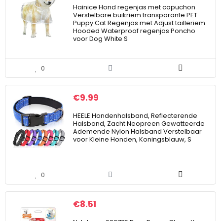
Hainice Hond regenjas met capuchon
Verstelbare buikriem transparante PET
Puppy Cat Regenjas met Adjust tailleriem
Hooded Waterproof regenjas Poncho
voor Dog White S
0
€
9.99
HEELE Hondenhalsband, Reflecterende
Halsband, Zacht Neopreen Gewatteerde
Ademende Nylon Halsband Verstelbaar
voor Kleine Honden, Koningsblauw, S
0
€
8.51