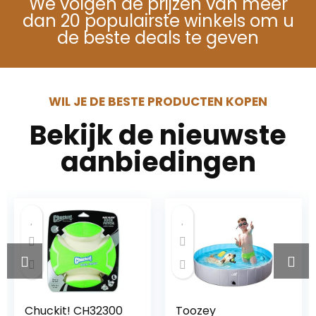
We volgen de prijzen van meer
dan 20 populairste winkels om u
de beste deals te geven
WIL JE DE BESTE PRODUCTEN KOPEN
Bekijk de nieuwste
aanbiedingen
Chuckit! CH32300
Toozey