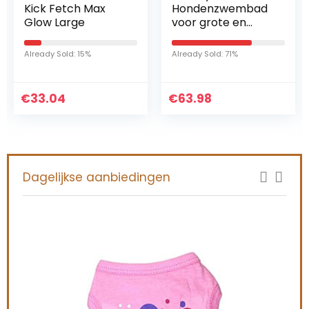
Kick Fetch Max
Hondenzwembad
Glow Large
voor grote en
kleine honden, 80
cm / 120 cm / 160
Already Sold: 15%
Already Sold: 71%
cm, opvouwbare
hondenzwembade
n, kinderbadje
€
33.04
€
63.98
voor kinderen en
honden,
hondenbadkuip,
100% veilig en
milieuvriendelijk
Dagelijkse aanbiedingen