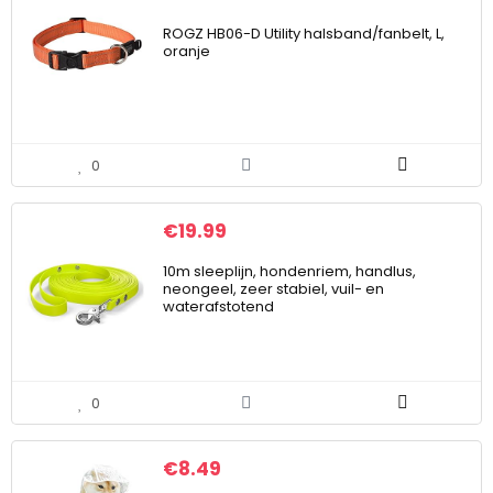
ROGZ HB06-D Utility halsband/fanbelt, L,
oranje
0
€
19.99
10m sleeplijn, hondenriem, handlus,
neongeel, zeer stabiel, vuil- en
waterafstotend
0
€
8.49