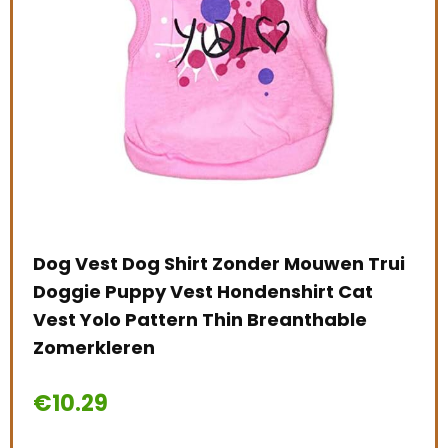
nt
Dog Vest Dog Shirt Zonder Mouwen Trui
Toy
Doggie Puppy Vest Hondenshirt Cat
Hui
Vest Yolo Pattern Thin Breanthable
Str
Zomerkleren
Kat
€
10.29
€
1